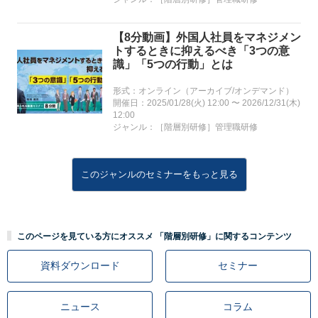
【8分動画】外国人社員をマネジメン
トするときに抑えるべき「3つの意
識」「5つの行動」とは
形式：オンライン（アーカイブ/オンデマンド）
開催日：2025/01/28(火) 12:00 〜 2026/12/31(木)
12:00
ジャンル：［階層別研修］管理職研修
このジャンルのセミナーをもっと見る
このページを見ている方にオススメ 「階層別研修」に関するコンテンツ
資料ダウンロード
セミナー
ニュース
コラム