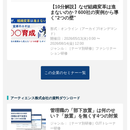
【10分解説】なぜ組織変革は進
まないのか？600社の実例から導
く“2つの壁”
形式：オンライン（アーカイブ/オンデマン
ド）
開催日：2026/05/13(水) 0:00 〜
2026/08/14(金) 12:00
ジャンル：［テーマ別研修］ファシリテー
ション研修
この企業のセミナー一覧
アーティエンス株式会社の資料ダウンロード
管理職の「部下放置」は何のせ
い？「放置」を無くす4つの対策
ジャンル：
［テーマ別研修］OJTトレーナ
ー研修