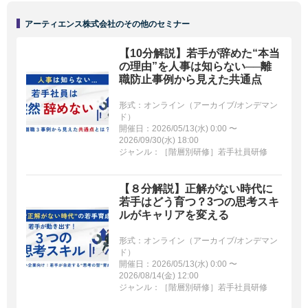
アーティエンス株式会社のその他のセミナー
【10分解説】若手が辞めた“本当
の理由”を人事は知らない──離
職防止事例から見えた共通点
形式：オンライン（アーカイブ/オンデマン
ド）
開催日：2026/05/13(水) 0:00 〜
2026/09/30(水) 18:00
ジャンル：［階層別研修］若手社員研修
【８分解説】正解がない時代に
若手はどう育つ？3つの思考スキ
ルがキャリアを変える
形式：オンライン（アーカイブ/オンデマン
ド）
開催日：2026/05/13(水) 0:00 〜
2026/08/14(金) 12:00
ジャンル：［階層別研修］若手社員研修