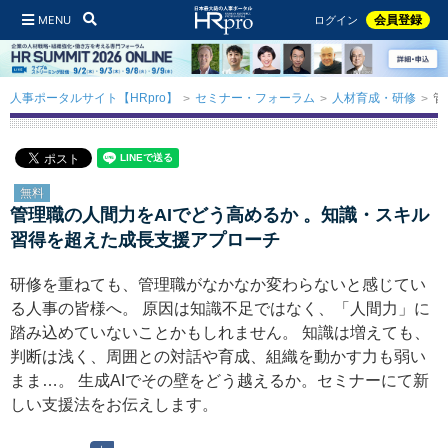
MENU
会員登録
ログイン
人事ポータルサイト【HRpro】
セミナー・フォーラム
人材育成・研修
管
無料
管理職の人間力をAIでどう高めるか 。知識・スキル
習得を超えた成長支援アプローチ
研修を重ねても、管理職がなかなか変わらないと感じてい
る人事の皆様へ。 原因は知識不足ではなく、「人間力」に
踏み込めていないことかもしれません。 知識は増えても、
判断は浅く、周囲との対話や育成、組織を動かす力も弱い
まま…。 生成AIでその壁をどう越えるか。セミナーにて新
しい支援法をお伝えします。