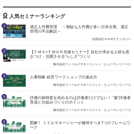
人気セミナーランキング
1
適正人件費管理 ～無駄な人件費が多い日本企業、適正
管理の手法解説～
合同会社ＨＲＭテクノロジー
2
【ＦＭＸ×ＦＭＨＲ共催セミナー】自社が求める人材を惹
きつけ・活躍させる”らしさ”づくり
株式会社フィールドマネージメント・ヒューマンリソース
3
人事戦略 経営ワークショップの進め方
株式会社フィールドマネージメント・ヒューマンリソース
4
評価の納得度を高めるのは評価者だけでない！ “被”評価者
育成と仕組みづくりのポイント
株式会社フィールドマネージメント・ヒューマンリソース
5
図解！ ミドルマネージャーが修得すべき7つのフレームワ
ーク