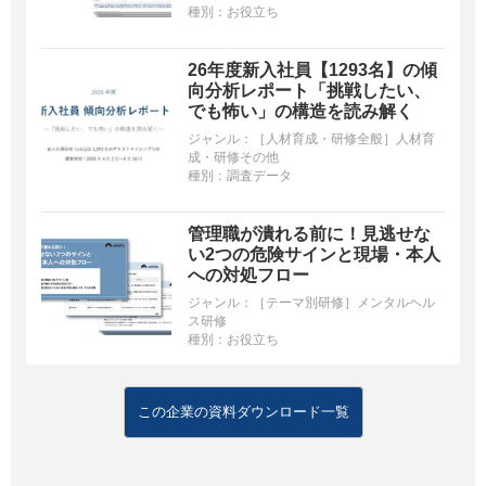
種別：
お役立ち
26年度新入社員【1293名】の傾
向分析レポート「挑戦したい、
でも怖い」の構造を読み解く
ジャンル：
［人材育成・研修全般］人材育
成・研修その他
種別：
調査データ
管理職が潰れる前に！見逃せな
い2つの危険サインと現場・本人
への対処フロー
ジャンル：
［テーマ別研修］メンタルヘル
ス研修
種別：
お役立ち
この企業の資料ダウンロード一覧