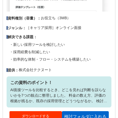
お役立ち（3MB）
資料種別（容量）：
［キャリア採用］オンライン面接
ジャンル：
解決できる課題：
新しい採用ツールを検討したい
採用経費を削減したい
効率的な体制・フロー・システムを構築したい
株式会社テクヌート
提供：
この資料のポイント！
AI面接ツールを比較するとき、どこを見れば判断を誤らな
いかを7つの観点に整理しました。 料金の数え方、評価の
根拠が残るか、既存の採用管理とどうつながるか。 検討の
途中で「聞き忘れた」となりやすい項目を、そのまま使え
るチェックリストにしています。 特定の製品を勧める資料
ダウンロードする
検討フォルダに入れる
ではありません。