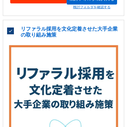
外に定着を生む「Link（つながり）・Fit（適合）」という
検討フォルダを確認する
打ち手を提示。現場ならではの働き方、直行直帰の建設業
こそ伸びしろが大きい理由と、3年以内離職率30%→14.8%
の改善事例まで収録しています。
リファラル採用を文化定着させた大手企業
の取り組み施策