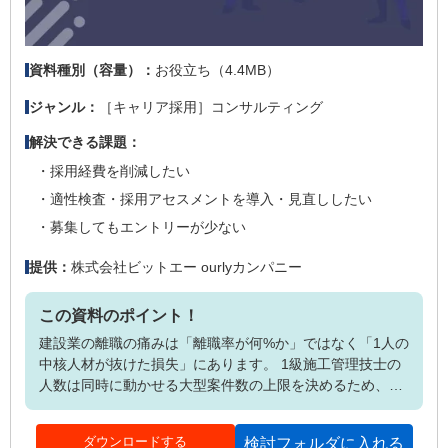
お役立ち（4.4MB）
資料種別（容量）：
［キャリア採用］コンサルティング
ジャンル：
解決できる課題：
採用経費を削減したい
適性検査・採用アセスメントを導入・見直ししたい
募集してもエントリーが少ない
株式会社ビットエー ourlyカンパニー
提供：
この資料のポイント！
建設業の離職の痛みは「離職率が何%か」ではなく「1人の
中核人材が抜けた損失」にあります。 1級施工管理技士の
人数は同時に動かせる大型案件数の上限を決めるため、所
長クラスの離職は売上に直結。一方で採用市場は完全な売
り手市場、給与で大手ゼネコンに勝つのも構造的に困難で
ダウンロードする
検討フォルダに入れる
す。 本資料では離職に至る2つのルートを整理し、給与以