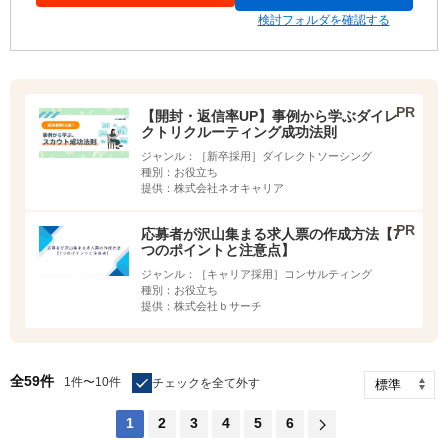
検討フォルダを確認する
【開封・返信率UP】事例から学ぶダイレ
クトリクルーティング成功法則
ジャンル：
［新卒採用］ダイレクトソーシング
種別：
お役立ち
提供：
株式会社ネオキャリア
応募者が沢山集まる求人票の作成方法【7
つのポイントと注意点】
ジャンル：
［キャリア採用］コンサルティング
種別：
お役立ち
提供：
株式会社ｂサーチ
全59件
1件〜10件
チェックを全て外す
1
2
3
4
5
6