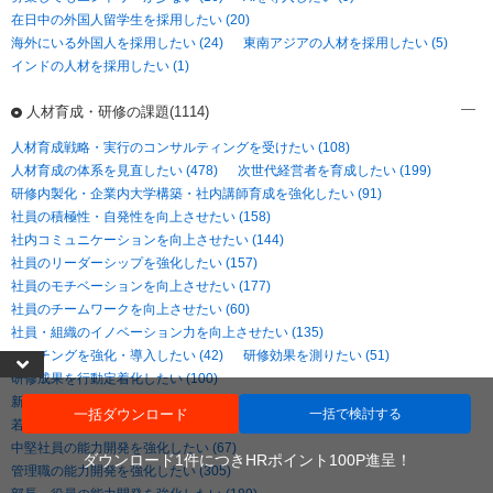
在日中の外国人留学生を採用したい (20)
海外にいる外国人を採用したい (24)
東南アジアの人材を採用したい (5)
インドの人材を採用したい (1)
人材育成・研修の課題(1114)
人材育成戦略・実行のコンサルティングを受けたい (108)
人材育成の体系を見直したい (478)
次世代経営者を育成したい (199)
研修内製化・企業内大学構築・社内講師育成を強化したい (91)
社員の積極性・自発性を向上させたい (158)
社内コミュニケーションを向上させたい (144)
社員のリーダーシップを強化したい (157)
社員のモチベーションを向上させたい (177)
社員のチームワークを向上させたい (60)
社員・組織のイノベーション力を向上させたい (135)
コーチングを強化・導入したい (42)
研修効果を測りたい (51)
研修成果を行動定着化したい (100)
新入社員の能力開発を強化したい (227)
一括ダウンロード
一括で検討する
若手社員の能力開発を強化したい (153)
中堅社員の能力開発を強化したい (67)
ダウンロード1件につきHRポイント100P進呈！
管理職の能力開発を強化したい (305)