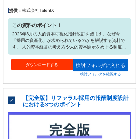
株式会社TalentX
提供：
この資料のポイント！
2026年3月の人的資本可視化指針改訂を踏まえ、なぜ今
「採用の資産化」が求められているのかを解説する資料で
す。 人的資本経営の考え方や人的資本開示をめぐる制度変
遷を整理しながら、「人材獲得の構造問題」「データ活
用・KPI可視化の問題」「採用ブランド・開示力の問題」
ダウンロードする
検討フォルダに入れる
といった企業が直面する構造課題を紹介。 さらに、「変動
費の採用」から「資産の採用」への転換という考え方につ
検討フォルダを確認する
いて解説しています。
【完全版】リファラル採用の報酬制度設計
における3つのポイント