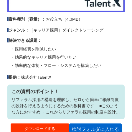
お役立ち（4.3MB）
資料種別（容量）：
［キャリア採用］ダイレクトソーシング
ジャンル：
解決できる課題：
採用経費を削減したい
効果的なキャリア採用を行いたい
効率的な体制・フロー・システムを構築したい
株式会社TalentX
提供：
この資料のポイント！
リファラル採用の構造を理解し、ゼロから簡単に報酬制度
の設計を行えるようにするための教科書です！ ■このよう
な方におすすめ ・これからリファラル採用の制度を設計す
るうえで、報酬制度を検討したい ・そもそも紹介報酬制度
は社員のモチベーションアップに寄与するのか知りたい ・
ダウンロードする
検討フォルダに入れる
紹介報酬制度の法的課題と回避方法を学びたい