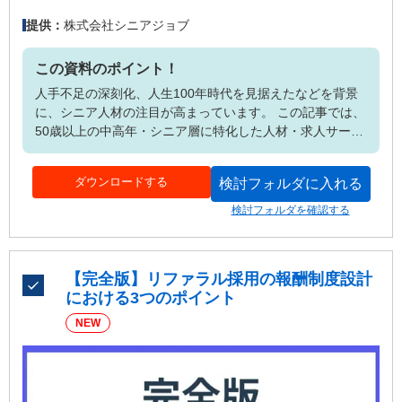
株式会社シニアジョブ
提供：
この資料のポイント！
人手不足の深刻化、人生100年時代を見据えたなどを背景
に、シニア人材の注目が高まっています。 この記事では、
50歳以上の中高年・シニア層に特化した人材・求人サービ
スを提供する株式会社シニアジョブの代表を務める中島康
恵氏との対談を通じて、シニア人材の強みや採用を成功す
ダウンロードする
検討フォルダに入れる
るためのポイントについて、ご紹介します！
検討フォルダを確認する
【完全版】リファラル採用の報酬制度設計
における3つのポイント
NEW