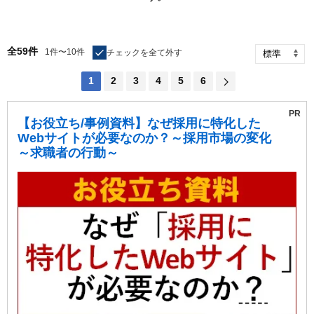
全59件
1件〜10件
チェックを全て外す
1
2
3
4
5
6
【お役立ち/事例資料】なぜ採用に特化した
Webサイトが必要なのか？～採用市場の変化
～求職者の行動～