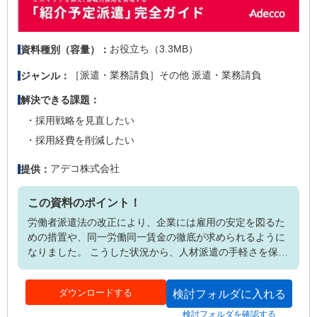
お役立ち（3.3MB）
資料種別（容量）：
［派遣・業務請負］その他 派遣・業務請負
ジャンル：
解決できる課題：
採用戦略を見直したい
採用経費を削減したい
アデコ株式会社
提供：
この資料のポイント！
労働者派遣法の改正により、企業には雇用の安定を図るた
めの措置や、同一労働同一賃金の徹底が求められるように
なりました。 こうした状況から、人材派遣の手軽さを保ち
つつ正社員採用が行える「紹介予定派遣」に注目が集まっ
ています。 本資料では、紹介予定派遣の基本的な仕組み
ダウンロードする
検討フォルダに入れる
や、ほかの採用形態との違い、メリット・デメリット、そ
して優秀な人材を採用するためのポイントなど、導入前に
検討フォルダを確認する