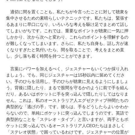
適切に間を置くことも、私たちが今言ったことに対して聴衆を
集中させるための素晴らしいテクニックです。私たちは、緊張す
るあまりに早口になり、いろいろな考えを駆け足でまとめて話し
てしまいがちです。これでは、重要なポイントが聴衆に一気に押
しかかり、次から次へと変わり、これらのポイントを理解するの
が難しくなってしまいます。さらに、私たち自身も、話し方が速
くなりすぎたと気付いたら、間を取ることで、考えをまとめ直
し、少し落ち着く時間を持つことができます。
言葉にパワーを加えるべく、ジェスチャーもいくつか採り入れ
ましょう。でも、同じジェスチャーは15秒以内に留めてくださ
い。手のひらを活用し、手のひらが聴衆に見えるようにしましょ
う。背後に隠したり、まるで股間を守るかのように前で手を組ん
だり、あるいはポケットに手を突っ込んで隠したりしてはなりま
せん。これは、私のオーストラリア人エグゼクティブ仲間たちの
典型的な「逃げの手」です。彼らは、手をどうしたらよいかわか
らないので、単純にポケットに突っ込んでしまうのです。英語で
典型的なことを「ステレオ・タイプ」と言いますが、両手ともポ
ケットに突っ込んでいるオーストラリア人CEOたちはまさしく
「ステレオ状態」で困っているわけです。ジェスチャーの位置が