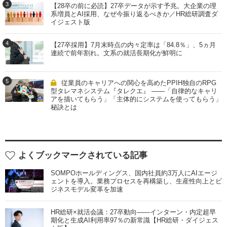
3
【28卒の前に必読】27卒データが示す予兆。大企業の理
系増員とAI採用、なぜ今振り返るべきか／HR総研調査ダ
イジェスト版
4
【27卒採用】7月末時点の内々定率は「84.8％」、5ヵ月
連続で前年割れ。文系の就活長期化が鮮明に
5
従業員のキャリアへの関心を高めたPPIH独自のRPG
型タレマネシステム『タレクエ』 ――「自律的なキャリ
アを描いてもらう」「主体的にシステムを使ってもらう」
秘訣とは
よくブックマークされている記事
SOMPOホールディングス、国内社員約3万人にAIエージ
ェントを導入。業務プロセスを再構築し、生産性向上とビ
ジネスモデル変革を加速
HR総研×就活会議：27卒動向――インターン・内定超早
期化と生成AI利用率97％の新常識【HR総研・ダイジェス