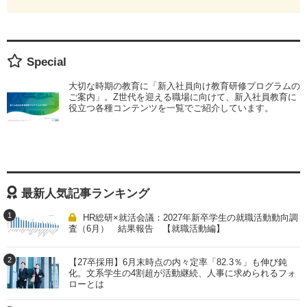
Special
大切な時期の教育に「新入社員向け教育研修プログラムの
ご案内」。Z世代を迎える職場に向けて、新入社員教育に
役立つ各種コンテンツを一覧でご紹介しています。
最新人気記事ランキング
1
HR総研×就活会議：2027年新卒学生の就職活動動向調
査（6月） 結果報告 【就職活動編】
2
【27卒採用】6月末時点の内々定率「82.3％」も伸び鈍
化。文系学生の4割超が活動継続、人事に求められるフォ
ローとは