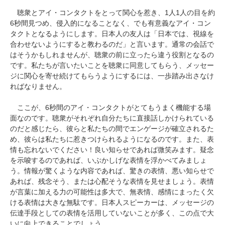
聴衆とアイ・コンタクトをとって関心を惹き、1人1人の目を約
6秒間見つめ、侵入的になることなく、でも有意義なアイ・コン
タクトとなるようにします。日本人の友人は「日本では、視線を
合わせないようにすると教わるのだ」と言います。通常の会話で
はそうかもしれませんが、聴衆の前に立ったら違う役割となるの
です。私たちが言いたいことを聴衆に同意してもらう、メッセー
ジに関心を寄せ続けてもらうようにするには、一歩踏み出さなけ
ればなりません。
ここが、6秒間のアイ・コンタクトがとてもうまく機能する場
面なのです。聴衆がそれぞれ自分たちに直接話しかけられている
のだと感じたら、彼らと私たちの間でエンゲージが確立されるた
め、彼らは私たちに惹きつけられるようになるのです。また、表
情も忘れないでください！良い知らせであれば微笑みます。疑念
を示唆するのであれば、いぶかしげな表情を浮かべてみましょ
う。情報が驚くような内容であれば、驚きの表情、悪い知らせで
あれば、残念そう、または心配そうな表情を見せましょう。表情
が言葉に加える力の可能性は多大で、無表情、感情にまったく欠
ける表情は大きな無駄です。日本人スピーカーは、メッセージの
伝達手段としての表情を活用していないことが多く、この点で大
いに向上できることでしょう。