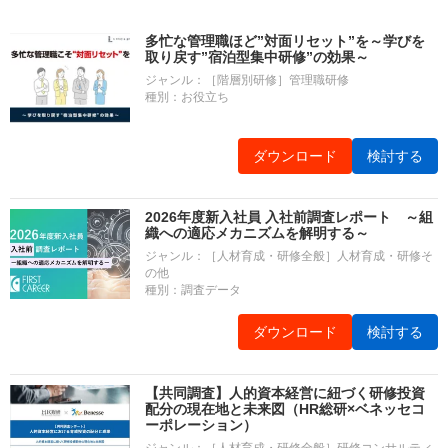
多忙な管理職ほど”対面リセット”を～学びを
取り戻す”宿泊型集中研修”の効果～
ジャンル：［階層別研修］管理職研修
種別：お役立ち
ダウンロード
検討する
2026年度新入社員 入社前調査レポート ～組
織への適応メカニズムを解明する～
ジャンル：［人材育成・研修全般］人材育成・研修そ
の他
種別：調査データ
ダウンロード
検討する
【共同調査】人的資本経営に紐づく研修投資
配分の現在地と未来図（HR総研×ベネッセコ
ーポレーション）
ジャンル：［人材育成・研修全般］研修コンサルティ