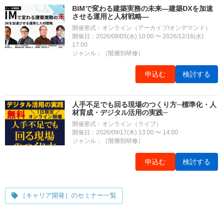
BIMで変わる建築実務の未来―建築DXを加速
させる運用と人材戦略―
開催形式：オンライン（アーカイブ/オンデマンド）
開催日：2026/08/05(水) 10:00 〜 2026/12/16(水)
17:00
ジャンル：［階層別研修］
申込む
検討する
人手不足でも回る現場のつくり方─標準化・人
材育成・デジタル活用の実践─
開催形式：オンライン（ライブ）
開催日：2026/09/17(木) 13:00 〜 14:00
ジャンル：［階層別研修］
申込む
検討する
［キャリア開発］のセミナー一覧