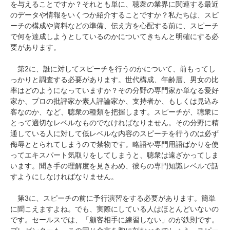
を与えることですか？それとも単に、聴衆の業界に関連する最近
のデータや情報をいくつか紹介することですか？私たちは、スピ
ーチの構成や資料などの準備、伝え方を心配する前に、スピーチ
で何を達成しようとしているのかについてきちんと明確にする必
要があります。
第2に、誰に対してスピーチを行うのかについて、前もってし
っかりと調査する必要があります。世代構成、年齢層、男女の比
率はどのようになっていますか？その分野の専門家か単なる愛好
家か、プロの批評家か素人評論家か、支持者か、もしくは見込み
客なのか、など、聴衆の種類を把握します。スピーチが、聴衆に
とって適切なレベルなものでなければなりません。その分野に精
通している人に対して低レベルな内容のスピーチを行うのは必ず
侮辱ととられてしまうので禁物です。略語や専門用語ばかりを使
ってエキスパート気取りをしてしまうと、聴衆は遠ざかってしま
います。聞き手の理解度を見きわめ、彼らの専門知識レベルで話
すようにしなければなりません。
第3に、スピーチの前に予行演習をする必要があります。簡単
に聞こえますよね。でも、実際にしている人はほとんどいないの
です。セールスでは、「顧客相手に練習しない」のが鉄則です。