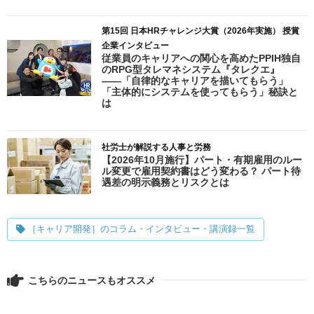
第15回 日本HRチャレンジ大賞（2026年実施） 授賞
企業インタビュー
従業員のキャリアへの関心を高めたPPIH独自
のRPG型タレマネシステム『タレクエ』
――「自律的なキャリアを描いてもらう」
「主体的にシステムを使ってもらう」秘訣と
は
社労士が解説する人事と労務
【2026年10月施行】パート・有期雇用のルー
ル変更で雇用契約書はどう変わる？ パート待
遇差の明示義務とリスクとは
［キャリア開発］のコラム・インタビュー・講演録一覧
こちらのニュースもオススメ