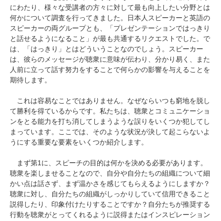
にわたり、様々な受講者の方々に対して最も向上したい分野とは
何かについて調査を行ってきました。日本人スピーカーと英語の
スピーカーの両グループとも、「プレゼンテーションではっきり
と話せるようになること」が最も共通するリクエストでした。で
は、「はっきり」とはどういうことなのでしょう。スピーカー
は、彼らのメッセージが聴衆に意味が伝わり、分かり易く、また
人前に立って話す努力をすることで何らかの影響を与えることを
期待します。
これは容易なことではありません。なぜならいつも窮地を脱し
て勝利を得ているからです。私たちは、聴衆とコミュニケーショ
ンをとる能力を打ち消してしまうような誤りをいくつか犯してし
まっています。ここでは、そのような状況が決して起こらないよ
うにする重要な要素をいくつか紹介します。
まず第1に、スピーチの目的は何かを決める必要があります。
聴衆を楽しませることなので、自分や自分たちの組織について細
かい点は話さず、まず温かさを感じてもらえるようにしますか？
聴衆に対し、自分たちの組織がしっかりしていて信用できること
説得したり、印象付けたりすることですか？自分たちが推奨する
行動を聴衆がとってくれるように説得またはインスピレーション