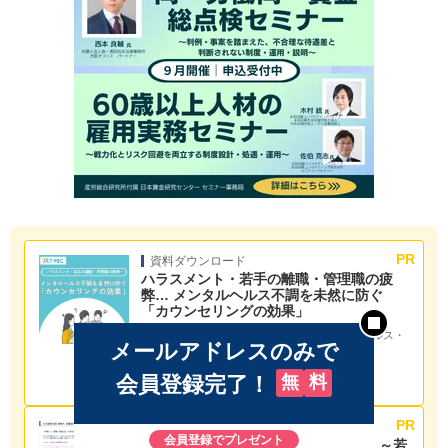
資料ダウンロード
ハラスメント・若手の離職・管理職の疲
弊… メンタルヘルス不調を未然に防ぐ
「カウンセリングの効果」
ジャンル：
［福利厚生・安全衛生］メンタルヘルス・
メールアドレスのみで
EAP・産業医
種別：
お役立ち
会員登録完了！
無
料
提供：
ティーペック株式会社
資料ダウンロード
会員登録でプレゼント
「優秀層の離職と伸び悩み」を解決！～若