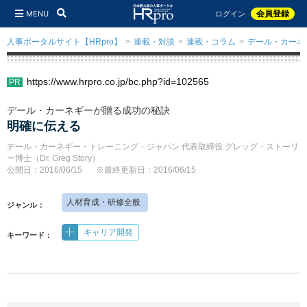
MENU
会員登録
ログイン
人事ポータルサイト【HRpro】
連載・対談
連載・コラム
デール・カーネ
https://www.hrpro.co.jp/bc.php?id=102565
デール・カーネギーが贈る成功の秘訣
明確に伝える
デール・カーネギー・トレーニング・ジャパン 代表取締役 グレッグ・ストーリ
ー博士（Dr. Greg Story）
公開日：2016/06/15
※最終更新日：2016/06/15
人材育成・研修全般
ジャンル：
キャリア開発
キーワード：