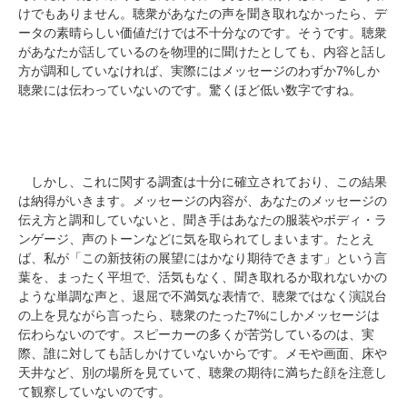
けでもありません。聴衆があなたの声を聞き取れなかったら、デ
ータの素晴らしい価値だけでは不十分なのです。そうです。聴衆
があなたが話しているのを物理的に聞けたとしても、内容と話し
方が調和していなければ、実際にはメッセージのわずか7%しか
聴衆には伝わっていないのです。驚くほど低い数字ですね。
しかし、これに関する調査は十分に確立されており、この結果
は納得がいきます。メッセージの内容が、あなたのメッセージの
伝え方と調和していないと、聞き手はあなたの服装やボディ・ラ
ンゲージ、声のトーンなどに気を取られてしまいます。たとえ
ば、私が「この新技術の展望にはかなり期待できます」という言
葉を、まったく平坦で、活気もなく、聞き取れるか取れないかの
ような単調な声と、退屈で不満気な表情で、聴衆ではなく演説台
の上を見ながら言ったら、聴衆のたった7%にしかメッセージは
伝わらないのです。スピーカーの多くが苦労しているのは、実
際、誰に対しても話しかけていないからです。メモや画面、床や
天井など、別の場所を見ていて、聴衆の期待に満ちた顔を注意し
て観察していないのです。