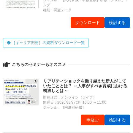
ング
種別：調査データ
ダウンロード
検討する
［キャリア開発］の資料ダウンロード一覧
こちらのセミナーもオススメ
リアリティショックを乗り越えた新人がして
いたこととは？ ～人事がすべき育成における
橋渡しとは～
開催形式：オンライン（ライブ）
開催日：2026/08/27(木) 10:00 〜 11:00
ジャンル：［階層別研修］
申込む
検討する