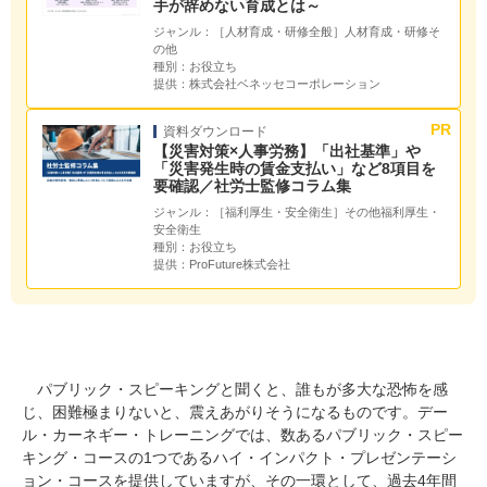
手が辞めない育成とは～
ジャンル：
［人材育成・研修全般］人材育成・研修そ
の他
種別：
お役立ち
提供：
株式会社ベネッセコーポレーション
資料ダウンロード
【災害対策×人事労務】「出社基準」や
「災害発生時の賃金支払い」など8項目を
要確認／社労士監修コラム集
ジャンル：
［福利厚生・安全衛生］その他福利厚生・
安全衛生
種別：
お役立ち
提供：
ProFuture株式会社
パブリック・スピーキングと聞くと、誰もが多大な恐怖を感
じ、困難極まりないと、震えあがりそうになるものです。デー
ル・カーネギー・トレーニングでは、数あるパブリック・スピー
キング・コースの1つであるハイ・インパクト・プレゼンテーシ
ョン・コースを提供していますが、その一環として、過去4年間