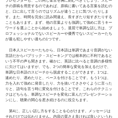
プレゼンターも、この同じ金言を胸に刻むべきでしょう。スピー
チの原稿を用意するのであれば、原稿に書いてある言葉を読むの
と、口に出して言うのではリズムが違うことに気づいたりしま
す。また、時間を完全に読み間違え、長すぎたり短すぎたりする
こともあります。まず、他の言葉よりも強調して強めに言うキー
ワードを選ぶことから始めましょう。退屈で単調な話し方は、プ
ロフェッショナルでないスピーカーや優秀でないスピーカーたち
が最も犯しやすい過ちの1つです。
日本人スピーカーたちから、日本語は単調であまり音調がない
言語だからパブリック・スピーキングでは根本的に不利であると
いう不平の声も聞きます。確かに、英語に比べると音調の多様性
に欠けてはいますが、でも、2つの簡単な変化を加えるだけで、
単調な日本語のスピーチから脱皮することができます。1つは、
速めたり、遅めたりと、ペースを付けることです。もう1つは、
力を入れて強めに発音したり、力を抜いてささやくように言った
りと、語句を言う時に変化を付けることです。これらのテクニッ
クはどちらも、単調なスピーチを変化に富んだプレゼンテーショ
ンにし、聴衆の関心を惹き続けるのに役立ちます。
第4に、正しい話し方をすることを心がけます。メッセージは
それだけでは伝わりません。内容の質さえ良ければ良いというわ