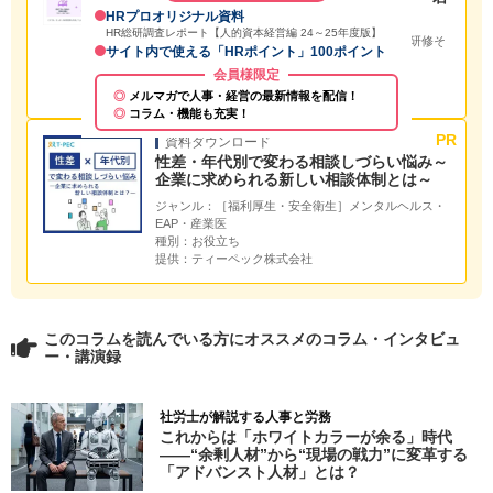
手が辞めない育成とは～
HRプロオリジナル資料
HR総研調査レポート【人的資本経営編 24～25年度版】
ジャンル：
［人材育成・研修全般］人材育成・研修そ
サイト内で使える「HRポイント」100ポイント
の他
会員様限定
種別：
お役立ち
提供：
株式会社ベネッセコーポレーション
メルマガで人事・経営の最新情報を配信！
コラム・機能も充実！
資料ダウンロード
性差・年代別で変わる相談しづらい悩み～
企業に求められる新しい相談体制とは～
ジャンル：
［福利厚生・安全衛生］メンタルヘルス・
EAP・産業医
種別：
お役立ち
提供：
ティーペック株式会社
このコラムを読んでいる方にオススメのコラム・インタビュ
ー・講演録
社労士が解説する人事と労務
これからは「ホワイトカラーが余る」時代
――“余剰人材”から“現場の戦力”に変革する
「アドバンスト人材」とは？