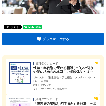
ブックマークする
資料ダウンロード
性差・年代別で変わる相談しづらい悩み～
企業に求められる新しい相談体制とは～
ジャンル：
［福利厚生・安全衛生］メンタルヘルス・
EAP・産業医
種別：
お役立ち
提供：
ティーペック株式会社
資料ダウンロード
「優秀層の離職と伸び悩み」を解決！～若