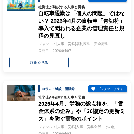
社労士が解説する人事と労務
自転車通勤は「個人の問題」ではな
い？ 2026年4月の自転車「青切符」
導入で問われる企業の管理責任と規
程の見直し
ジャンル：[人事・労務]福利厚生・安全衛生
公開日：2026/04/07
詳細を見る
コラム・対談・講演録
社労士が解説する人事と労務
2026年4月、労務の総点検を。「賃
金体系の歪み」や「36協定の更新ミ
ス」を防ぐ実務のポイント
ジャンル：[人事・労務]人事・労務全般・その他
公開日：2026/04/02