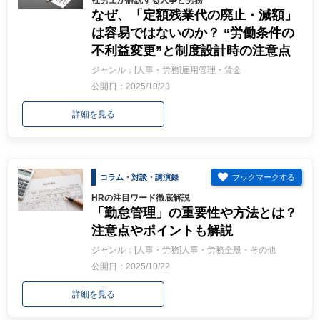
社労士が解説する人事と労務
なぜ、「定額残業代の廃止・減額」
は容易ではないのか？ “労働条件の
不利益変更”と制度設計時の注意点
ジャンル：[人事・労務]雇用管理・賃金
公開日：2025/10/23
詳細を見る
コラム・対談・講演録
HRの注目ワード徹底解説
「勤怠管理」の重要性や方法とは？
注意点やポイントも解説
ジャンル：[人事・労務]人事・労務全般・その他
公開日：2025/10/22
詳細を見る