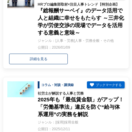
HRプロ編集部取材×注目人事トレンド【特別企画】
『総報酬サーベイ』のデータ活用で
人と組織に幸せをもたらす ～三井化
学が労使交渉の現場でデータを活用
する意義と意味～
ジャンル：[人事・労務]人事・労務全般・その他
公開日：2026/01/09
詳細を見る
コラム・対談・講演録
社労士が解説する人事と労務
2025年も「最低賃金額」がアップ！
「労働基準法」違反を防ぐ“給与体
系運用”の実務を解説
ジャンル：[採用]採用全般
公開日：2025/12/11