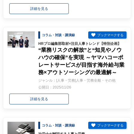
詳細を見る
コラム・対談・講演録
HRプロ編集部取材×注目人事トレンド【特別企画】
“業務リスクの解放”と“知見やノウ
ハウの確保”を実現 ～ヤマハコーポ
レートサービスが目指す海外給与業
務×アウトソーシングの最適解～
ジャンル：[人事・労務]人事・労務全般・その他
公開日：2025/11/26
詳細を見る
コラム・対談・講演録