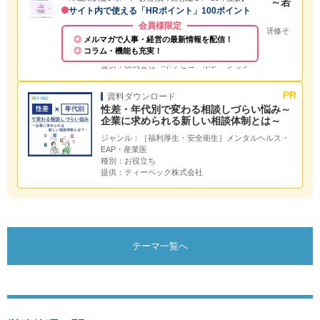
「優秀層の離職と伸び悩み」を解決！～若
サイト内で使える「HRポイント」100ポイント
手が辞めない育成とは～
会員様限定
ジャンル：
［人材育成・研修全般］人材育成・研修そ
メルマガで人事・経営の最新情報を配信！
の他
コラム・機能も充実！
種別：
お役立ち
提供：
株式会社ベネッセコーポレーション
資料ダウンロード
性差・年代別で変わる相談しづらい悩み～
企業に求められる新しい相談体制とは～
ジャンル：
［福利厚生・安全衛生］メンタルヘルス・
EAP・産業医
種別：
お役立ち
提供：
ティーペック株式会社
テーマ一覧へ