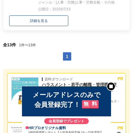
ジャンル：[人事・労務]人事・労務全般・その他
公開日：2025/07/15
詳細を見る
全13件
1件〜13件
1
資料ダウンロード
ハラスメント・若手の離職・管理職の疲
弊… メンタルヘルス不調を未然に防ぐ
メールアドレスのみで
「カウンセリングの効果」
ジャンル：
［福利厚生・安全衛生］メンタルヘルス・
会員登録完了！
無
料
EAP・産業医
種別：
お役立ち
提供：
ティーペック株式会社
会員登録でプレゼント
HRプロオリジナル資料
資料ダウンロード
HR総研調査レポート【人的資本経営編 24～25年度版】