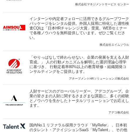
株式会社マネジメントサービス センター
インターンや内定者フォローに活用できるグループワーク
パッケージをレンタル提供。外国人採用に特化した適性検
査CQIは「日本HRチャレンジ大賞」受賞。WEBセミナー
で各種ノウハウを無料提供しています。ぜひご覧くださ
い。
株式会社エイムソウル
「やりっぱなしで終わらせない、企業の発展を支える人財
育成。」 人の行動メカニズムを解明した選択理論心理学
に基づき、 行動定着率80%以上の教育研修・組織開発コ
ンサルティングをご提供します。
アチーブメントHRソリューションズ株式会社
人財サービスのグローバルリーダー、アデコグループ。企
業の皆さまの人財に関するさまざまな課題に、多くの経験
とノウハウを生かしたトータルソリューションでお応えし
ます。
アデコ株式会社
国内No.1 リファラル採用クラウド「MyRefer」 、日本初
のタレント・アクイジションSaaS「MyTalent」、その他