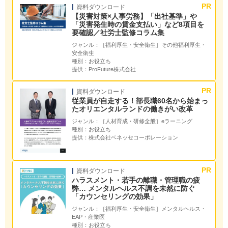
資料ダウンロード
【災害対策×人事労務】「出社基準」や
「災害発生時の賃金支払い」など8項目を
要確認／社労士監修コラム集
ジャンル：
［福利厚生・安全衛生］その他福利厚生・
安全衛生
種別：
お役立ち
提供：
ProFuture株式会社
資料ダウンロード
従業員が自走する！部長職60名から始まっ
たオリエンタルランドの働きがい改革
ジャンル：
［人材育成・研修全般］eラーニング
種別：
お役立ち
提供：
株式会社ベネッセコーポレーション
資料ダウンロード
ハラスメント・若手の離職・管理職の疲
弊… メンタルヘルス不調を未然に防ぐ
「カウンセリングの効果」
ジャンル：
［福利厚生・安全衛生］メンタルヘルス・
EAP・産業医
種別：
お役立ち