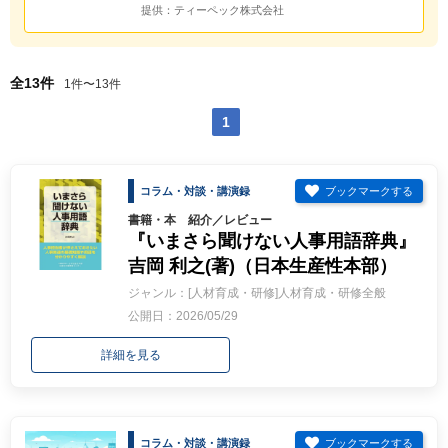
提供：
ティーペック株式会社
全13件
1件〜13件
1
コラム・対談・講演録
書籍・本 紹介／レビュー
『いまさら聞けない人事用語辞典』
吉岡 利之(著)（日本生産性本部）
ジャンル：[人材育成・研修]人材育成・研修全般
公開日：2026/05/29
詳細を見る
コラム・対談・講演録