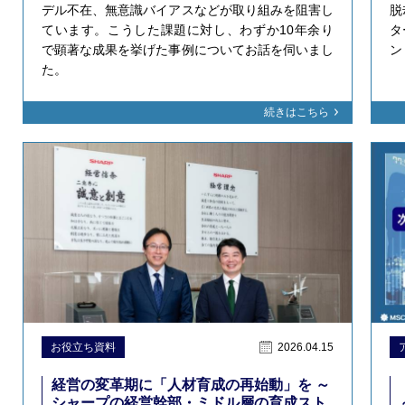
デル不在、無意識バイアスなどが取り組みを阻害し
脱
ています。こうした課題に対し、わずか10年余り
タ
で顕著な成果を挙げた事例についてお話を伺いまし
ン
た。
続きはこちら
お役立ち資料
2026.04.15
経営の変革期に「人材育成の再始動」を ～
シャープの経営幹部・ミドル層の育成スト