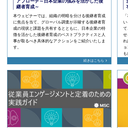
アプローチ～日本企業の強みを活かした後
継者育成～
本ウェビナーでは、組織の明暗を分ける後継者育成
「
に焦点を当て、グローバル調査が示唆する後継者育
い
成の現状と課題を共有するとともに、日本企業の特
て
徴を活かした後継者育成のベストプラクティスと人
せ
事が取るべき具体的なアクションをご紹介いたしま
れ
す。
ョ
も
続きはこちら