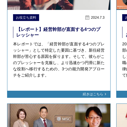
お役立ち資料
2024.7.3
【レポート】経営幹部が直面する4つのプ
レッシャー
本レポートでは、「経営幹部が直面する4つのプレ
2
ッシャー」として特定した要因に基づき、新任経営
部
幹部が苦心する原因を探ります。そして、彼らがこ
し
のプレッシャーを克服し、より迅速かつ円滑に新た
職
な役割へ移行するための、3つの能力開発アプロー
律
チをご紹介します。
て
続きはこちら