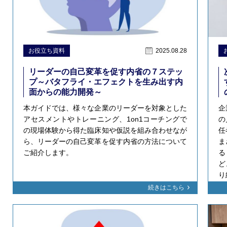
お役立ち資料
2025.08.28
リーダーの自己変革を促す内省の７ステッ
プ～バタフライ・エフェクトを生み出す内
面からの能力開発～
本ガイドでは、様々な企業のリーダーを対象とした
企
アセスメントやトレーニング、1on1コーチングで
の
の現場体験から得た臨床知や仮説を組み合わせなが
任
ら、リーダーの自己変革を促す内省の方法について
ま
ご紹介します。
る
ど
り
続きはこちら