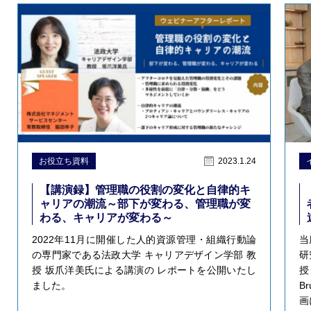
お役立ち資料
2023.1.24
【講演録】管理職の役割の変化と自律的キ
ャリアの潮流～部下が変わる、管理職が変
わる、キャリアが変わる～
2022年11月に開催した人的資源管理・組織行動論
当
の専門家である法政大学 キャリアデザイン学部 教
研
授 坂爪洋美氏による講演の レポートを公開いたし
授
ました。
B
画