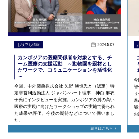
お役立ち情報
2024.5.07
カンボジアの医療関係者を対象とする、チ
ーム医療の支援活動 ～動物園を題材とし
たワークで、コミュニケーションを活性化
～
今
今回、中外製薬株式会社 矢野 勝也氏と（認定）特
智
定非営利活動法人 ジャパンハート理事 神白 麻衣
り
子氏にインタビューを実施。カンボジアの質の高い
進
医療の実現に向けたワークショップの実施で得られ
能
た成果や評価、今後の期待などについて伺いまし
お
た。
続きはこちら