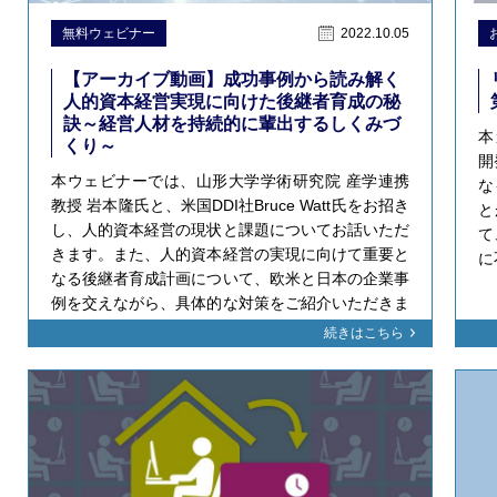
無料ウェビナー
2022.10.05
【アーカイブ動画】成功事例から読み解く
人的資本経営実現に向けた後継者育成の秘
訣～経営人材を持続的に輩出するしくみづ
本
くり～
開
本ウェビナーでは、山形大学学術研究院 産学連携
な
教授 岩本隆氏と、米国DDI社Bruce Watt氏をお招き
と
し、人的資本経営の現状と課題についてお話いただ
て
きます。また、人的資本経営の実現に向けて重要と
に
なる後継者育成計画について、欧米と日本の企業事
例を交えながら、具体的な対策をご紹介いただきま
す。
続きはこちら