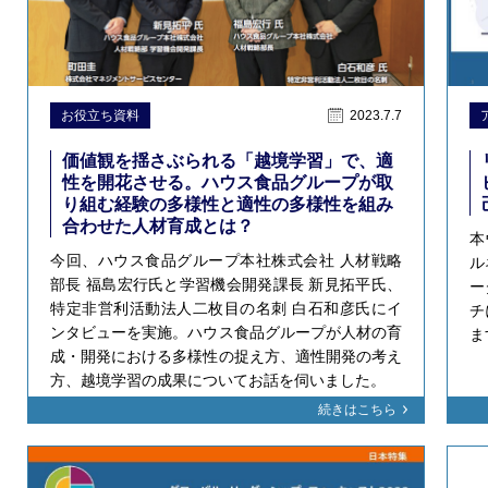
お役立ち資料
2023.7.7
価値観を揺さぶられる「越境学習」で、適
性を開花させる。ハウス食品グループが取
り組む経験の多様性と適性の多様性を組み
合わせた人材育成とは？
本
今回、ハウス食品グループ本社株式会社 人材戦略
ル
部長 福島宏行氏と学習機会開発課長 新見拓平氏、
ー
特定非営利活動法人二枚目の名刺 白石和彦氏にイ
チ
ンタビューを実施。ハウス食品グループが人材の育
ま
成・開発における多様性の捉え方、適性開発の考え
方、越境学習の成果についてお話を伺いました。
続きはこちら