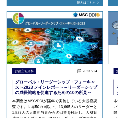
続きはこちら
お役立ち資料
2023.5.24
グローバル・リーダーシップ・フォーキャ
スト2023 メインレポート～リーダーシップ
の成長戦略を促進するための10の所見～
本調査はMSC/DDIが隔年で実施している大規模調
本
査です。世界50カ国以上、13,695人のリーダーと
い
1,827人の人事担当者からの回答を検証し、人材育
限