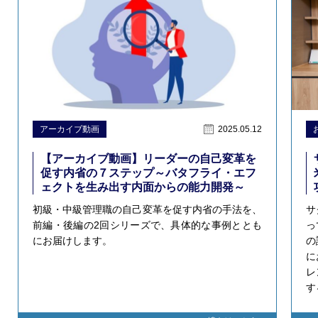
アーカイブ動画
2025.05.12
【アーカイブ動画】リーダーの自己変革を
促す内省の７ステップ～バタフライ・エフ
ェクトを生み出す内面からの能力開発～
初級・中級管理職の自己変革を促す内省の手法を、
サ
前編・後編の2回シリーズで、具体的な事例ととも
っ
にお届けします。
の
に
レ
す