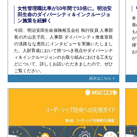
女性管理職比率が10年間で10倍に。明治安
田生命のダイバーシティ＆インクルージョ
本
ン施策を紐解く
発
今回、明治安田生命保険相互会社 執行役員 人事部
も
長の片山圭子氏、人事部 ダイバーシティ推進室長
が
の淡路なな恵氏にインタビューを実施いたしまし
揮
た。人財育成において持つべき視点やダイバーシテ
お
ィ＆インクルージョンのお取り組みにおける工夫な
どについて、詳しくお話いただきましたので、ぜひ
ご覧ください。
続きはこちら