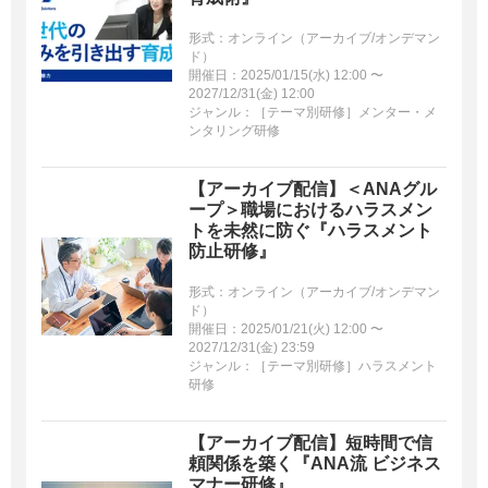
形式：オンライン（アーカイブ/オンデマン
ド）
開催日：2025/01/15(水) 12:00 〜
2027/12/31(金) 12:00
ジャンル：［テーマ別研修］メンター・メ
ンタリング研修
【アーカイブ配信】＜ANAグル
ープ＞職場におけるハラスメン
トを未然に防ぐ『ハラスメント
防止研修』
形式：オンライン（アーカイブ/オンデマン
ド）
開催日：2025/01/21(火) 12:00 〜
2027/12/31(金) 23:59
ジャンル：［テーマ別研修］ハラスメント
研修
【アーカイブ配信】短時間で信
頼関係を築く『ANA流 ビジネス
マナー研修』