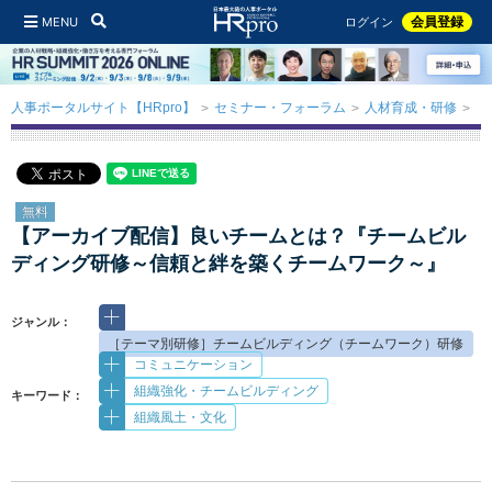
MENU
会員登録
ログイン
人事ポータルサイト【HRpro】
セミナー・フォーラム
人材育成・研修
【
無料
【アーカイブ配信】良いチームとは？『チームビル
ディング研修～信頼と絆を築くチームワーク～』
ジャンル：
［テーマ別研修］チームビルディング（チームワーク）研修
コミュニケーション
組織強化・チームビルディング
キーワード：
組織風土・文化