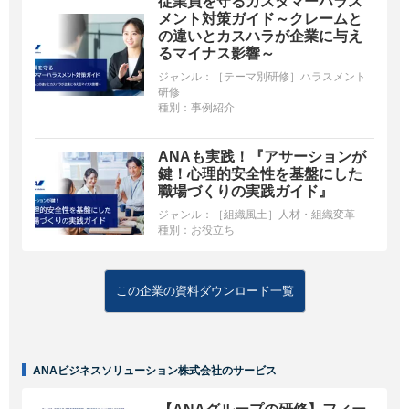
従業員を守るカスタマーハラス
メント対策ガイド～クレームと
の違いとカスハラが企業に与え
るマイナス影響～
ジャンル：
［テーマ別研修］ハラスメント
研修
種別：
事例紹介
ANAも実践！『アサーションが
鍵！心理的安全性を基盤にした
職場づくりの実践ガイド』
ジャンル：
［組織風土］人材・組織変革
種別：
お役立ち
この企業の資料ダウンロード一覧
ANAビジネスソリューション株式会社のサービス