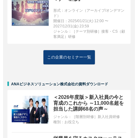
形式：オンライン（アーカイブ/オンデマン
ド）
開催日：2025/01/21(火) 12:00 〜
2027/12/31(金) 23:59
ジャンル：［テーマ別研修］接客・CS（顧
客満足）研修
この企業のセミナー一覧
ANAビジネスソリューション株式会社の資料ダウンロード
＜2026年度版＞新入社員の今と
育成のこれから ～11,000名超を
担当した講師68名の声～
ジャンル：
［階層別研修］新入社員研修
種別：
お役立ち