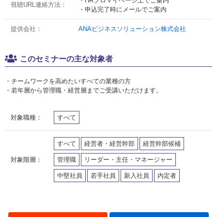
・HRプロマイページ上でご案内
視聴URL連絡方法：
・申込完了時にメールでご案内
提供会社：
ANAビジネスソリューション株式会社
このセミナーの主な対象者
・チームワークを高めたいすべての業種の方
・若年層から管理職・経営層までご受講いただけます。
対象職種：
すべて
すべて
経営者・経営幹部
経営幹部候補
対象階層：
管理職
リーダー・主任・マネージャー
中堅社員
若手社員
新入社員
内定者