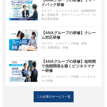
【ANAグループの研修】フィー
ドバック研修
カテゴリ：
ヒューマンスキル・組織開発研
修＞意識改革・モチベーションアップ・行
動定着化研修
【ANAグループの研修】クレー
ム対応研修
カテゴリ：
スキルアップ研修＞接客・
CS（顧客満足）研修
【ANAグループの研修】短時間
で信頼関係を築くビジネスマナ
ー研修
カテゴリ：
スキルアップ研修＞ビジネスス
キル研修
この企業のサービス一覧