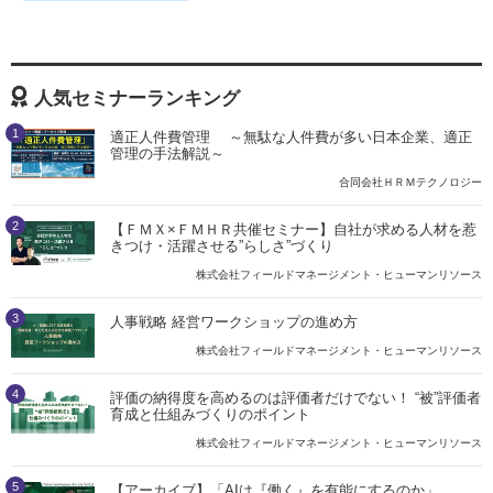
人気セミナーランキング
1
適正人件費管理 ～無駄な人件費が多い日本企業、適正
管理の手法解説～
合同会社ＨＲＭテクノロジー
2
【ＦＭＸ×ＦＭＨＲ共催セミナー】自社が求める人材を惹
きつけ・活躍させる”らしさ”づくり
株式会社フィールドマネージメント・ヒューマンリソース
3
人事戦略 経営ワークショップの進め方
株式会社フィールドマネージメント・ヒューマンリソース
4
評価の納得度を高めるのは評価者だけでない！ “被”評価者
育成と仕組みづくりのポイント
株式会社フィールドマネージメント・ヒューマンリソース
5
【アーカイブ】「AIは『働く』を有能にするのか」