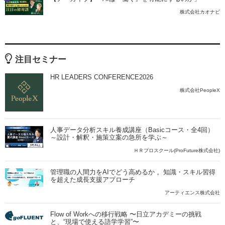
株式会社カオナビ
注目セミナー
HR LEADERS CONFERENCE2026
株式会社PeopleX
人事データ分析スキル養成講座（Basicコース・全4回）
～設計・解釈・施策立案の急所を学ぶ～
ＨＲプロスクール(ProFuture株式会社)
管理職の人間力をAIでどう高めるか 。知識・スキル習得
を超えた成長支援アプローチ
アーティエンス株式会社
Flow of Workへの移行戦略 〜日立アカデミーの挑戦
と、“現場で使える語学学習”〜