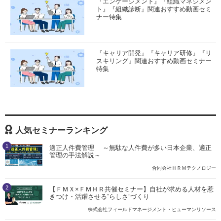
『エンゲージメント』『組織マネジメン
ト』『組織診断』関連おすすめ動画セミ
ナー特集
『キャリア開発』『キャリア研修』『リ
スキリング』関連おすすめ動画セミナー
特集
人気セミナーランキング
1
適正人件費管理 ～無駄な人件費が多い日本企業、適正
管理の手法解説～
合同会社ＨＲＭテクノロジー
2
【ＦＭＸ×ＦＭＨＲ共催セミナー】自社が求める人材を惹
きつけ・活躍させる”らしさ”づくり
株式会社フィールドマネージメント・ヒューマンリソース