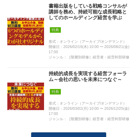
書籍出版をしている戦略コンサルが
講師を務め、持続可能な成長戦略と
してのホールディング経営を学ぶ
特典
形式：オンライン（アーカイブ/オンデマンド）
開催日：2026/02/19(木) 10:00 〜 2026/08/21(金)
17:00
ジャンル：［階層別研修］経営者・経営幹部研修
持続的成長を実現する経営フォーラ
ム～会社の思いを未来につなぐ～
特典
形式：オンライン（アーカイブ/オンデマンド）
開催日：2026/03/02(月) 10:00 〜 2026/12/25(金)
17:00
ジャンル：［階層別研修］経営者・経営幹部研修