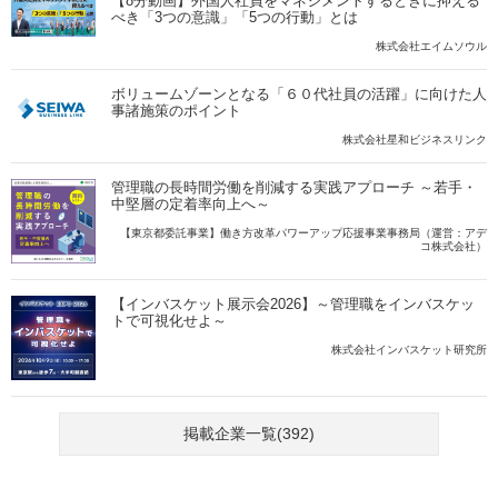
【8分動画】外国人社員をマネジメントするときに抑える
べき「3つの意識」「5つの行動」とは
株式会社エイムソウル
ボリュームゾーンとなる「６０代社員の活躍」に向けた人
事諸施策のポイント
株式会社星和ビジネスリンク
管理職の長時間労働を削減する実践アプローチ ～若手・
中堅層の定着率向上へ～
【東京都委託事業】働き方改革パワーアップ応援事業事務局（運営：アデ
コ株式会社）
【インバスケット展示会2026】～管理職をインバスケッ
トで可視化せよ～
株式会社インバスケット研究所
掲載企業一覧(392)