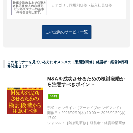
カテゴリ：
階層別研修＞新入社員研修
この企業のサービス一覧
このセミナーを見ている方にオススメの［階層別研修］経営者・経営幹部研
修関連セミナー
M&Aを成功させるための検討段階か
ら注意すべきポイント
特典
形式：オンライン（アーカイブ/オンデマンド）
開催日：2026/02/19(木) 10:00 〜 2026/09/30(水)
17:00
ジャンル：［階層別研修］経営者・経営幹部研修