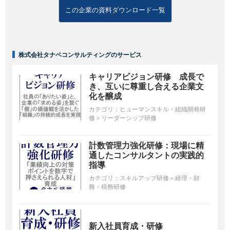
この企業の資料ダウンロード一覧
株式会社タナベコンサルティングのサービス
キャリアビジョン研修 成長で
き、互いに尊重し合える企業文
化を醸成
カテゴリ：
ヒューマンスキル・組織開発研
修＞リーダーシップ研修
計数管理力強化研修：現場に精
通したコンサルタントの実践的
指導
カテゴリ：
スキルアップ研修＞経理・財
務・税務研修
新入社員育成・研修