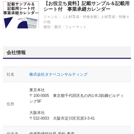
【お役立ち資料】記載サンプル＆記載用
シート付 事業承継カレンダー
ジャンル：
［人材育成・研修全般］人材育成・研修そ
の他
種別：
書式・フォーマット
会社情報
社名
株式会社タナベコンサルティング
東京本社
〒100-0005 東京都千代田区丸の内1-8-2鉃鋼ビルディ
ング9F
住所
大阪本社
〒532-0003 大阪市淀川区宮原3-3-41
代表者
代表取締役社長 若松 孝彦