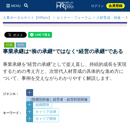
MENU
会員登録
ログイン
人事ポータルサイト【HRpro】
セミナー・フォーラム
人材育成・研修
事
特典
無料
事業承継は“株の承継”ではなく“経営の承継”である
事業承継を“経営の承継”として捉え直し、持続的成長を実現
するための考え方と、次世代人材育成の具体的な進め方に
ついて、事例を交えながらわかりやすく解説します。
ジャンル：
［階層別研修］経営者・経営幹部研修
組織開発
キャリア自律
キーワード：
キャリア開発