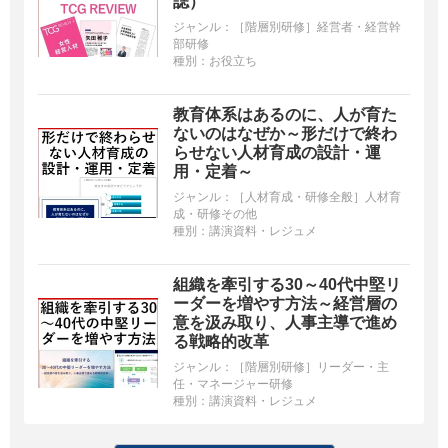
誌）
ジャンル：
［階層別研修］経営者・経営幹
部研修
種別：
お役立ち
教育体系はあるのに、人が育た
ないのはなぜか～形だけで終わ
らせない人材育成の設計・運
用・定着～
ジャンル：
［人材育成・研修全般］人材育
成・研修その他
種別：
講演資料・レジュメ
組織を牽引する30～40代中堅リ
ーダーを増やす方法～経営層の
意を汲み取り、人事主導で進め
る戦略的改革
ジャンル：
［階層別研修］リーダー・主
任・マネージャー研修
種別：
講演資料・レジュメ