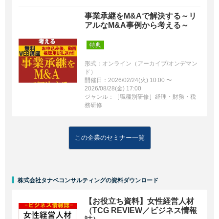
事業承継をM&Aで解決する～リ
アルなM&A事例から考える～
特典
形式：オンライン（アーカイブ/オンデマン
ド）
開催日：2026/02/24(火) 10:00 〜
2026/08/28(金) 17:00
ジャンル：［職種別研修］経理・財務・税
務研修
この企業のセミナー一覧
株式会社タナベコンサルティングの資料ダウンロード
【お役立ち資料】女性経営人材
（TCG REVIEW／ビジネス情報