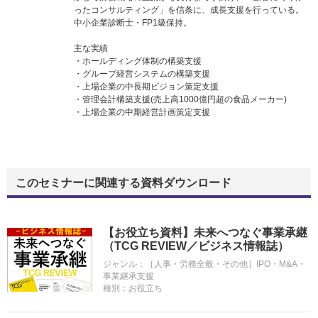
ったコンサルティング」を信条に、成長支援を行っている。
中小企業診断士・FP1級保持。
主な実績
・ホールディング体制の構築支援
・グループ経営システムの構築支援
・上場企業の中長期ビジョン策定支援
・管理会計構築支援(売上高1000億円超の食品メーカー)
・上場企業の中期経営計画策定支援
このセミナーに関連する資料ダウンロード
【お役立ち資料】未来へつなぐ事業承継
（TCG REVIEW／ビジネス情報誌）
ジャンル：
［人事・労務全般・その他］IPO・M&A・
事業継承支援
種別：
お役立ち