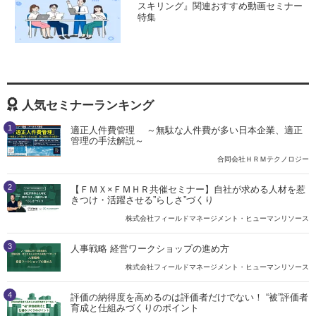
スキリング』関連おすすめ動画セミナー
特集
人気セミナーランキング
1
適正人件費管理 ～無駄な人件費が多い日本企業、適正
管理の手法解説～
合同会社ＨＲＭテクノロジー
2
【ＦＭＸ×ＦＭＨＲ共催セミナー】自社が求める人材を惹
きつけ・活躍させる”らしさ”づくり
株式会社フィールドマネージメント・ヒューマンリソース
3
人事戦略 経営ワークショップの進め方
株式会社フィールドマネージメント・ヒューマンリソース
4
評価の納得度を高めるのは評価者だけでない！ “被”評価者
育成と仕組みづくりのポイント