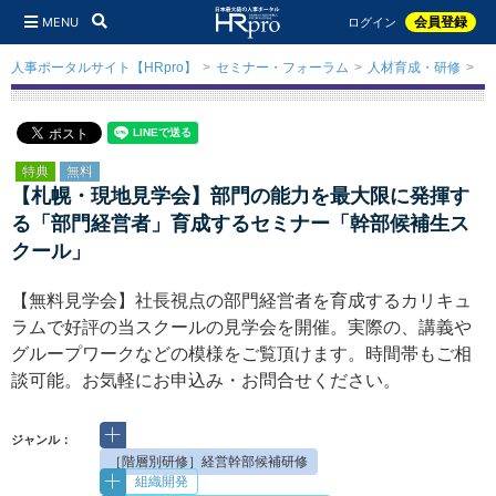
MENU
会員登録
ログイン
人事ポータルサイト【HRpro】
セミナー・フォーラム
人材育成・研修
【
特典
無料
【札幌・現地見学会】部門の能力を最大限に発揮す
る「部門経営者」育成するセミナー「幹部候補生ス
クール」
【無料見学会】社長視点の部門経営者を育成するカリキュ
ラムで好評の当スクールの見学会を開催。実際の、講義や
グループワークなどの模様をご覧頂けます。時間帯もご相
談可能。お気軽にお申込み・お問合せください。
ジャンル：
［階層別研修］経営幹部候補研修
組織開発