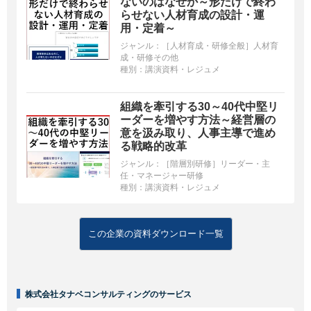
ないのはなぜか～形だけで終わ
らせない人材育成の設計・運
用・定着～
ジャンル：
［人材育成・研修全般］人材育
成・研修その他
種別：
講演資料・レジュメ
組織を牽引する30～40代中堅リ
ーダーを増やす方法～経営層の
意を汲み取り、人事主導で進め
る戦略的改革
ジャンル：
［階層別研修］リーダー・主
任・マネージャー研修
種別：
講演資料・レジュメ
この企業の資料ダウンロード一覧
株式会社タナベコンサルティングのサービス