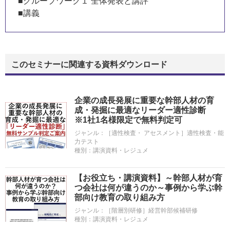
■グループワーク１ 全体発表と講評
■講義
このセミナーに関連する資料ダウンロード
企業の成長発展に重要な幹部人材の育
成・発掘に最適なリーダー適性診断
※1社1名様限定で無料判定可
ジャンル：
［適性検査・ アセスメント］適性検査・能
力テスト
種別：
講演資料・レジュメ
【お役立ち・講演資料】～幹部人材が育
つ会社は何が違うのか～事例から学ぶ幹
部向け教育の取り組み方
ジャンル：
［階層別研修］経営幹部候補研修
種別：
講演資料・レジュメ