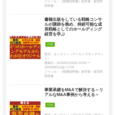
ジャンル：［階層別研修］経営者・経営幹
部研修
書籍出版をしている戦略コンサ
ルが講師を務め、持続可能な成
長戦略としてのホールディング
経営を学ぶ
特典
形式：オンライン（アーカイブ/オンデマン
ド）
開催日：2026/02/19(木) 10:00 〜
2026/08/21(金) 17:00
ジャンル：［階層別研修］経営者・経営幹
部研修
事業承継をM&Aで解決する～リ
アルなM&A事例から考える～
特典
形式：オンライン（アーカイブ/オンデマン