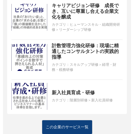
キャリアビジョン研修 成長で
き、互いに尊重し合える企業文
化を醸成
カテゴリ：
ヒューマンスキル・組織開発研
修＞リーダーシップ研修
計数管理力強化研修：現場に精
通したコンサルタントの実践的
指導
カテゴリ：
スキルアップ研修＞経理・財
務・税務研修
新入社員育成・研修
カテゴリ：
階層別研修＞新入社員研修
この企業のサービス一覧