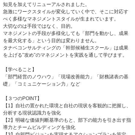
知見を加えてリニューアルされました。
急激にワークスタイルが変化していく中で、そこに対応す
べく多様なマネジメントスタイルが生まれています。
大切なのは手段ではなく、目的。
マネジメントの手段が多様化しても「部門を動かし、成果
を最大化する」という目的は変わりません。
タナベコンサルティングの「幹部候補生スクール」は成果
を上げる"攻め"のマネジメントを実践を通して学びます。
【学べること】
「部門経営のノウハウ」「現場改善能力」「財務諸表の基
礎」「コミュニケーション力」など
【３つのPOINT】
【1】自社の置かれた環境と自社の現状を客観的に把握し、
分析する現状認識力を強化
【2】明確な価値判断基準のもと、部下の能力を引き出す指
導力とチームビルディングを強化
【3】自部門ビジョンを実現するアクションプランを策定