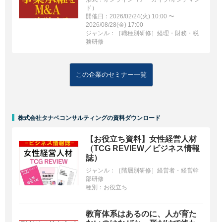
ド）
開催日：2026/02/24(火) 10:00 〜
2026/08/28(金) 17:00
ジャンル：［職種別研修］経理・財務・税
務研修
この企業のセミナー一覧
株式会社タナベコンサルティングの資料ダウンロード
【お役立ち資料】女性経営人材
（TCG REVIEW／ビジネス情報
誌）
ジャンル：
［階層別研修］経営者・経営幹
部研修
種別：
お役立ち
教育体系はあるのに、人が育た