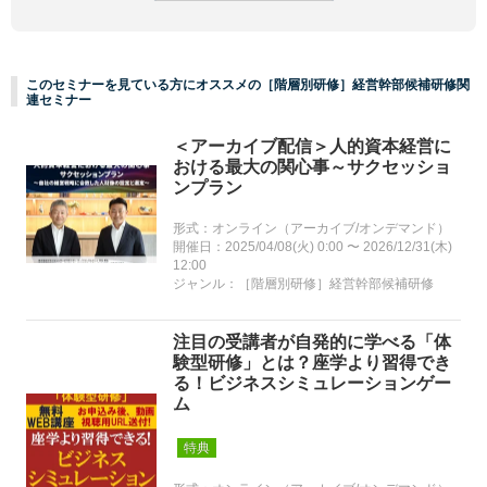
このセミナーを見ている方にオススメの［階層別研修］経営幹部候補研修関
連セミナー
＜アーカイブ配信＞人的資本経営に
おける最大の関心事～サクセッショ
ンプラン
形式：オンライン（アーカイブ/オンデマンド）
開催日：2025/04/08(火) 0:00 〜 2026/12/31(木)
12:00
ジャンル：［階層別研修］経営幹部候補研修
注目の受講者が自発的に学べる「体
験型研修」とは？座学より習得でき
る！ビジネスシミュレーションゲー
ム
特典