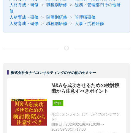
人材育成・研修
職種別研修
総務・管理部門その他研
修
人材育成・研修
階層別研修
管理職研修
人材育成・研修
職種別研修
人事・労務研修
株式会社タナベコンサルティングのその他のセミナー
M&Aを成功させるための検討段
階から注意すべきポイント
特典
形式：オンライン（アーカイブ/オンデマン
ド）
開催日：2026/02/19(木) 10:00 〜
2026/09/30(水) 17:00