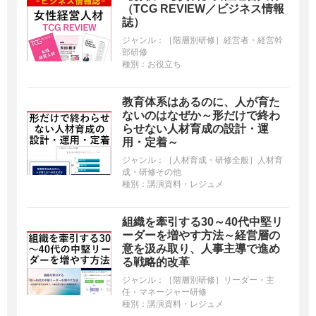
（TCG REVIEW／ビジネス情報
誌）
ジャンル：
［階層別研修］経営者・経営幹
部研修
種別：
お役立ち
教育体系はあるのに、人が育た
ないのはなぜか～形だけで終わ
らせない人材育成の設計・運
用・定着～
ジャンル：
［人材育成・研修全般］人材育
成・研修その他
種別：
講演資料・レジュメ
組織を牽引する30～40代中堅リ
ーダーを増やす方法～経営層の
意を汲み取り、人事主導で進め
る戦略的改革
ジャンル：
［階層別研修］リーダー・主
任・マネージャー研修
種別：
講演資料・レジュメ