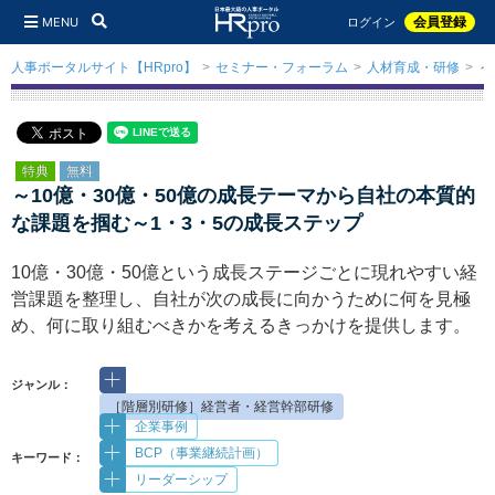
MENU
会員登録
ログイン
人事ポータルサイト【HRpro】
セミナー・フォーラム
人材育成・研修
～
特典
無料
～10億・30億・50億の成長テーマから自社の本質的
な課題を掴む～1・3・5の成長ステップ
10億・30億・50億という成長ステージごとに現れやすい経
営課題を整理し、自社が次の成長に向かうために何を見極
め、何に取り組むべきかを考えるきっかけを提供します。
ジャンル：
［階層別研修］経営者・経営幹部研修
企業事例
BCP（事業継続計画）
キーワード：
リーダーシップ