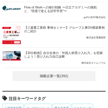
Flow of Workへの移行戦略 〜日立アカデミーの挑戦
と、“現場で使える語学学習”〜
goFLUENT株式会社
【三菱重工業様 事例セミナー】グループ人事DX構築事例
のご紹介
株式会社電通総研
【30分動画】自分自身の「外国人材受け入れ力」を把握
しよう！受け入れ力自己診断
株式会社エイムソウル
掲載企業一覧(392)
注目キーワードタグ
人的資本経営
エンゲージメント
働き方改革
リスキリング