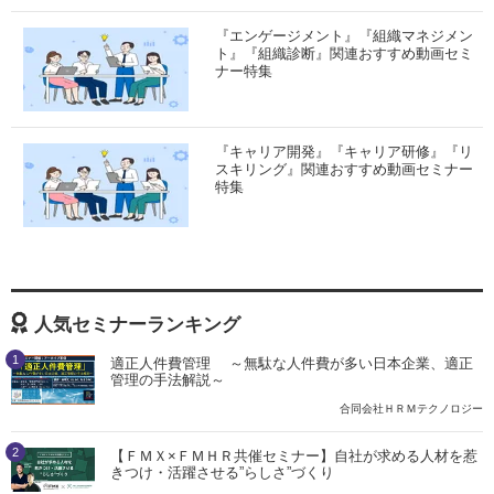
『エンゲージメント』『組織マネジメン
ト』『組織診断』関連おすすめ動画セミ
ナー特集
『キャリア開発』『キャリア研修』『リ
スキリング』関連おすすめ動画セミナー
特集
人気セミナーランキング
1
適正人件費管理 ～無駄な人件費が多い日本企業、適正
管理の手法解説～
合同会社ＨＲＭテクノロジー
2
【ＦＭＸ×ＦＭＨＲ共催セミナー】自社が求める人材を惹
きつけ・活躍させる”らしさ”づくり