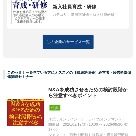
新入社員育成・研修
カテゴリ：
階層別研修＞新入社員研修
この企業のサービス一覧
このセミナーを見ている方にオススメの［階層別研修］経営者・経営幹部研
修関連セミナー
M&Aを成功させるための検討段階か
ら注意すべきポイント
特典
形式：オンライン（アーカイブ/オンデマンド）
開催日：2026/02/19(木) 10:00 〜 2026/09/30(水)
17:00
ジャンル：［階層別研修］経営者・経営幹部研修