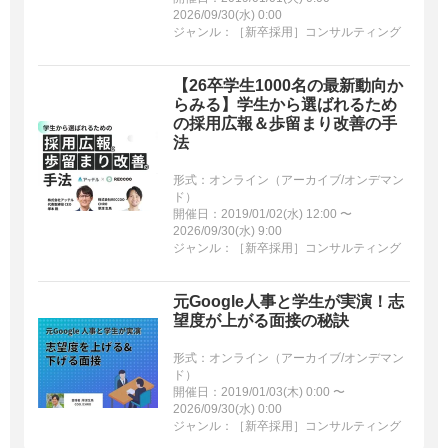
2026/09/30(水) 0:00
ジャンル：［新卒採用］コンサルティング
【26卒学生1000名の最新動向か
らみる】学生から選ばれるため
の採用広報＆歩留まり改善の手
法
形式：オンライン（アーカイブ/オンデマン
ド）
開催日：2019/01/02(水) 12:00 〜
2026/09/30(水) 9:00
ジャンル：［新卒採用］コンサルティング
元Google人事と学生が実演！志
望度が上がる面接の秘訣
形式：オンライン（アーカイブ/オンデマン
ド）
開催日：2019/01/03(木) 0:00 〜
2026/09/30(水) 0:00
ジャンル：［新卒採用］コンサルティング