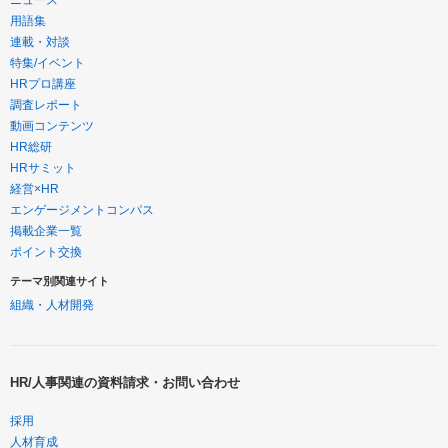
用語集
連載・対談
特集/イベント
HRプロ講座
調査レポート
動画コンテンツ
HR総研
HRサミット
経営×HR
エンゲージメントコンパス
掲載企業一覧
ポイント交換
テーマ別関連サイト
組織・人材開発
HR/人事関連の資料請求・お問い合わせ
採用
人材育成