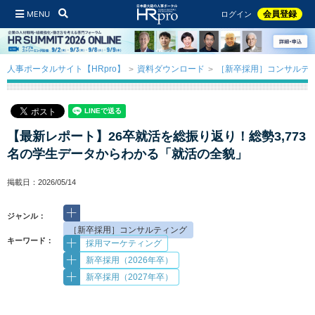
MENU
会員登録
ログイン
人事ポータルサイト【HRpro】
資料ダウンロード
［新卒採用］コンサルテ
【最新レポート】26卒就活を総振り返り！総勢3,773
名の学生データからわかる「就活の全貌」
掲載日：2026/05/14
ジャンル：
［新卒採用］コンサルティング
キーワード：
採用マーケティング
新卒採用（2026年卒）
新卒採用（2027年卒）