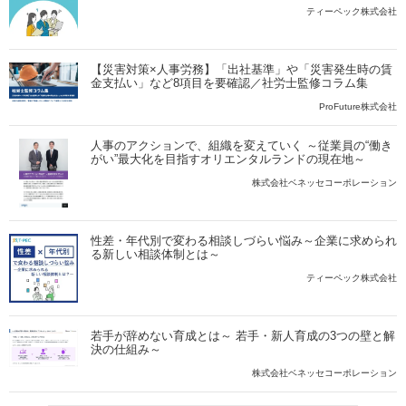
ティーペック株式会社
【災害対策×人事労務】「出社基準」や「災害発生時の賃
金支払い」など8項目を要確認／社労士監修コラム集
ProFuture株式会社
人事のアクションで、組織を変えていく ～従業員の“働き
がい”最大化を目指すオリエンタルランドの現在地～
株式会社ベネッセコーポレーション
性差・年代別で変わる相談しづらい悩み～企業に求められ
る新しい相談体制とは～
ティーペック株式会社
若手が辞めない育成とは～ 若手・新人育成の3つの壁と解
決の仕組み～
株式会社ベネッセコーポレーション