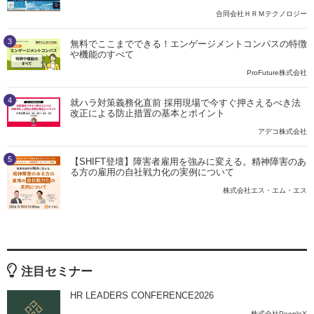
合同会社ＨＲＭテクノロジー
3
無料でここまでできる！エンゲージメントコンパスの特徴
や機能のすべて
ProFuture株式会社
4
就ハラ対策義務化直前 採用現場で今すぐ押さえるべき法
改正による防止措置の基本とポイント
アデコ株式会社
5
【SHIFT登壇】障害者雇用を強みに変える。精神障害のあ
る方の雇用の自社戦力化の実例について
株式会社エス・エム・エス
注目セミナー
HR LEADERS CONFERENCE2026
株式会社PeopleX