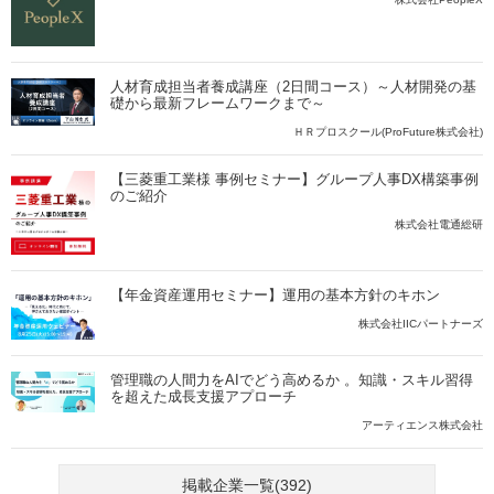
人材育成担当者養成講座（2日間コース）～人材開発の基
礎から最新フレームワークまで～
ＨＲプロスクール(ProFuture株式会社)
【三菱重工業様 事例セミナー】グループ人事DX構築事例
のご紹介
株式会社電通総研
【年金資産運用セミナー】運用の基本方針のキホン
株式会社IICパートナーズ
管理職の人間力をAIでどう高めるか 。知識・スキル習得
を超えた成長支援アプローチ
アーティエンス株式会社
掲載企業一覧(392)