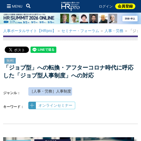
MENU
会員登録
ログイン
人事ポータルサイト【HRpro】
セミナー・フォーラム
人事・労務
「ジョ
無料
「ジョブ型」への転換・アフターコロナ時代に呼応
した「ジョブ型人事制度」への対応
［人事・労務］人事制度
ジャンル：
オンラインセミナー
キーワード：