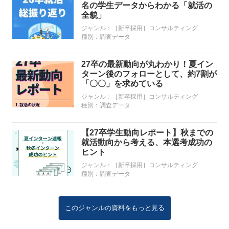
名の学生データからわかる「就活の
全貌」
ジャンル：
［新卒採用］コンサルティング
種別：
調査データ
27卒の最新動向が丸わかり！夏イン
ターン後のフォローとして、約7割が
「〇〇」を求めている
ジャンル：
［新卒採用］コンサルティング
種別：
調査データ
【27卒学生動向レポート】秋までの
就活動向から考える、本選考成功の
ヒント
ジャンル：
［新卒採用］コンサルティング
種別：
調査データ
このジャンルの資料をもっと見る