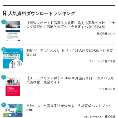
人気資料ダウンロードランキング
1
【調査レポート】労基法大改正に備える実務の指針。アナ
ログ管理から戦略的対応へ。今見直すべき労務体制
株式会社クレオ
2
制度だけでは守れない 育児・介護の両立に求められる支
援とは
ティーペック株式会社
3
【チェックリスト付】2026年10月施行目前！ カスハラ対
策義務化・完全ガイド
アデコ株式会社
4
自社にあった育成手法が分かる！人材育成ハンドブック
mini
ALL DIFFERENT株式会社