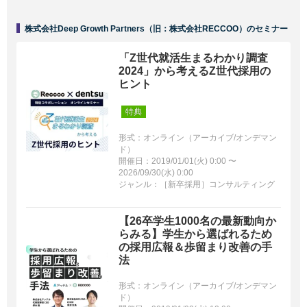
株式会社Deep Growth Partners（旧：株式会社RECCOO）のセミナー
「Z世代就活生まるわかり調査
2024」から考えるZ世代採用の
ヒント
特典
形式：オンライン（アーカイブ/オンデマン
ド）
開催日：2019/01/01(火) 0:00 〜
2026/09/30(水) 0:00
ジャンル：［新卒採用］コンサルティング
【26卒学生1000名の最新動向か
らみる】学生から選ばれるため
の採用広報＆歩留まり改善の手
法
形式：オンライン（アーカイブ/オンデマン
ド）