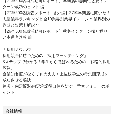
【27卒500名就活動向レポート】早期層の志向性と夏イン
ターン成功のヒント 編
【27卒500名調査レポート_番外編】27卒早期層に聞いた！
志望業界ランキングと全19業界別業界イメージ 〜業界別の
課題と対策も解説〜
【26卒500名就活動向レポート】秋冬インターン振り返り
と本選考速報 編
＊採用ノウハウ
採用競合に勝つための「採用マーケティング」
3ステップでわかる！学生から選ばれるための「戦略的採用
広報」
企業知名度がなくても大丈夫！上位校学生の母集団形成を
成功させる秘訣
選考・内定辞退/内定承諾後自体を防ぐ！学生フォローのポ
イント
会社情報