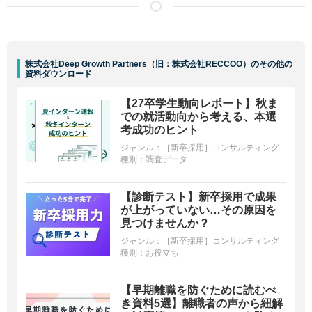
株式会社Deep Growth Partners（旧：株式会社RECCOO）のその他の
資料ダウンロード
【27卒学生動向レポート】秋ま
での就活動向から考える、本選
考成功のヒント
ジャンル：
［新卒採用］コンサルティング
種別：
調査データ
【診断テスト】新卒採用で成果
が上がっていない…その原因を
見つけませんか？
ジャンル：
［新卒採用］コンサルティング
種別：
お役立ち
【早期離職を防ぐために読むべ
き資料5選】離職者の声から紐解