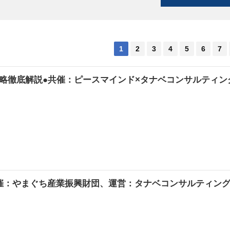
1
2
3
4
5
6
7
略徹底解説●共催：ピースマインド×タナベコンサルティン
催：やまぐち産業振興財団、運営：タナベコンサルティン