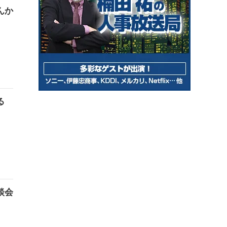
んか
る
談会