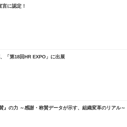
宣言に認定！
「第18回HR EXPO」に出展
称賛』の力 ～感謝・称賛データが示す、組織変革のリアル～