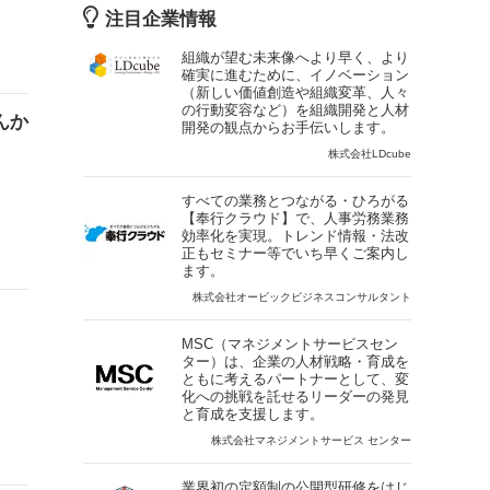
注目企業情報
組織が望む未来像へより早く、より
確実に進むために、イノベーション
（新しい価値創造や組織変革、人々
の行動変容など）を組織開発と人材
んか
開発の観点からお手伝いします。
株式会社LDcube
すべての業務とつながる・ひろがる
【奉行クラウド】で、人事労務業務
効率化を実現。トレンド情報・法改
正もセミナー等でいち早くご案内し
ます。
株式会社オービックビジネスコンサルタント
MSC（マネジメントサービスセン
ター）は、企業の人材戦略・育成を
ともに考えるパートナーとして、変
化への挑戦を託せるリーダーの発見
と育成を支援します。
株式会社マネジメントサービス センター
業界初の定額制の公開型研修をはじ