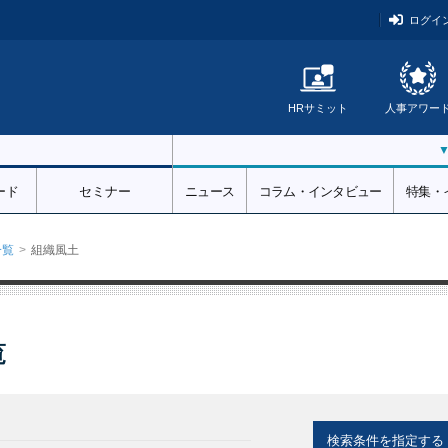
ログイ
HRサミット
人事アワー
ード
セミナー
ニュース
コラム・インタビュー
特集・
一覧
組織風土
覧
検索条件を指定する