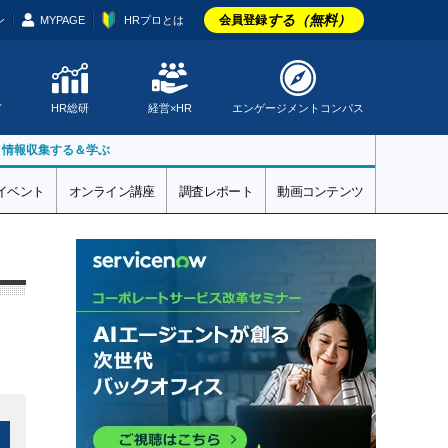
する（無料）
会員登録
ン
MYPAGE
HRプロとは
ド
HR総研
経営×HR
エンゲージメントコンパス
▼情報収集する＆学ぶ
イベント
オンライン講座
調査レポート
動画コンテンツ