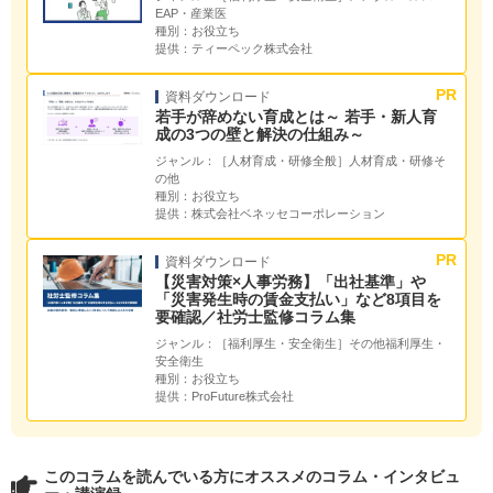
EAP・産業医
種別：
お役立ち
提供：
ティーペック株式会社
資料ダウンロード
若手が辞めない育成とは～ 若手・新人育
成の3つの壁と解決の仕組み～
ジャンル：
［人材育成・研修全般］人材育成・研修そ
の他
種別：
お役立ち
提供：
株式会社ベネッセコーポレーション
資料ダウンロード
【災害対策×人事労務】「出社基準」や
「災害発生時の賃金支払い」など8項目を
要確認／社労士監修コラム集
ジャンル：
［福利厚生・安全衛生］その他福利厚生・
安全衛生
種別：
お役立ち
提供：
ProFuture株式会社
このコラムを読んでいる方にオススメのコラム・インタビュ