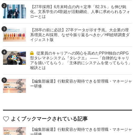
2
【27卒採用】6月末時点の内々定率「82.3％」も伸び鈍
化。文系学生の4割超が活動継続、人事に求められるフォ
ローとは
3
【28卒の前に必読】27卒データが示す予兆。大企業の理
系増員とAI採用、なぜ今振り返るべきか／HR総研調査ダ
イジェスト版
4
従業員のキャリアへの関心を高めたPPIH独自のRPG
型タレマネシステム『タレクエ』 ――「自律的なキャリ
アを描いてもらう」「主体的にシステムを使ってもらう」
秘訣とは
5
【編集部厳選】行動変容が期待できる管理職・マネージャ
ー研修
よくブックマークされている記事
【編集部厳選】行動変容が期待できる管理職・マネージャ
ー研修