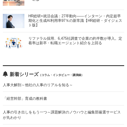
HR総研×就活会議：27卒動向――インターン・内定超早
期化と生成AI利用率97％の新常識【HR総研・ダイジェス
ト版】
リファラル採用、6,475社調査で企業の約半数が導入。定
着率は新卒・転職エージェント紹介を上回る
新着シリーズ
（コラム・インタビュー・講演録）
人事大解剖～他社の人事のリアルを知る～
「経営幹部」育成の教科書
人事の引き出しをもう一つ～課題解決のノウハウと編集部厳選サービス
が丸わかり