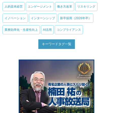
人的資本経営
エンゲージメント
働き方改革
リスキリング
イノベーション
インターンシップ
新卒採用（2026年卒）
業務効率化・生産性向上
AI活用
コンプライアンス
キーワードタグ一覧