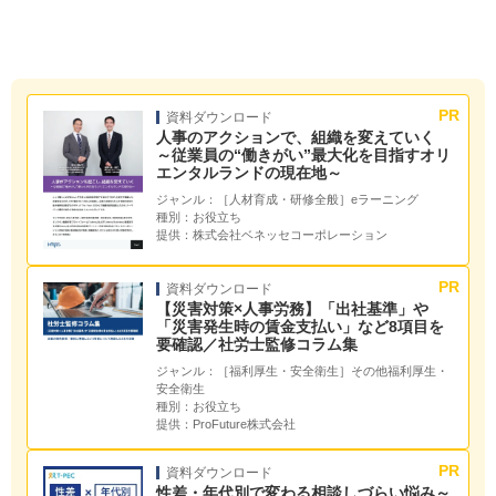
資料ダウンロード
人事のアクションで、組織を変えていく
～従業員の“働きがい”最大化を目指すオリ
エンタルランドの現在地～
ジャンル：
［人材育成・研修全般］eラーニング
種別：
お役立ち
提供：
株式会社ベネッセコーポレーション
資料ダウンロード
【災害対策×人事労務】「出社基準」や
「災害発生時の賃金支払い」など8項目を
要確認／社労士監修コラム集
ジャンル：
［福利厚生・安全衛生］その他福利厚生・
安全衛生
種別：
お役立ち
提供：
ProFuture株式会社
資料ダウンロード
性差・年代別で変わる相談しづらい悩み～