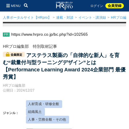
MENU
会員登録
ログイン
人事ポータルサイト【HRpro】
連載・対談
イベント・講演録
HRプロ編
https://www.hrpro.co.jp/bc.php?id=102565
HRプロ編集部 特別取材記事
アステラス製薬の「自律的な新人」を育
む“裁量付与型ラーニングデザイン”とは
【Performance Learning Award 2024企業部門 最優
秀賞】
HRプロ編集部
公開日：2024/12/27
人材育成・研修全般
組織風土
ジャンル：
人事・労務全般・その他