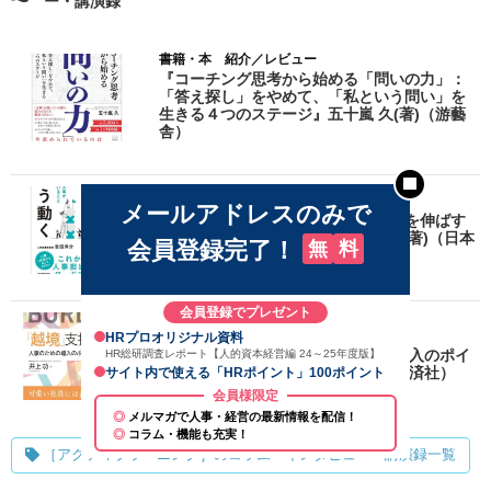
ー・講演録
書籍・本 紹介／レビュー
『コーチング思考から始める「問いの力」：
「答え探し」をやめて、「私という問い」を
生きる４つのステージ』五十嵐 久(著)（游藝
舎）
書籍・本 紹介／レビュー
メールアドレスのみで
『「人事のプロ」はこう動く 事業を伸ばす
人事が考えていること 』吉田 洋介 (著)（日本
会員登録完了！
無
料
実業出版社）
会員登録でプレゼント
書籍・本 紹介／レビュー
HRプロオリジナル資料
『「越境」支援戦略 人事のための導入のポイ
HR総研調査レポート【人的資本経営編 24～25年度版】
ントと事例』井上 功（著）（中央経済社）
サイト内で使える「HRポイント」100ポイント
会員様限定
メルマガで人事・経営の最新情報を配信！
コラム・機能も充実！
［アクティブラーニング］のコラム・インタビュー・講演録一覧