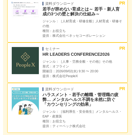
資料ダウンロード
若手が辞めない育成とは～ 若手・新人育
成の3つの壁と解決の仕組み～
ジャンル：
［人材育成・研修全般］人材育成・研修そ
の他
種別：
お役立ち
提供：
株式会社ベネッセコーポレーション
セミナー
HR LEADERS CONFERENCE2026
ジャンル：
［人事・労務全般・その他］その他
形式：
オフライン
開催日：
2026/09/02(水) 9:30 〜 20:00
提供：
株式会社PeopleX
資料ダウンロード
ハラスメント・若手の離職・管理職の疲
弊… メンタルヘルス不調を未然に防ぐ
「カウンセリングの効果」
ジャンル：
［福利厚生・安全衛生］メンタルヘルス・
EAP・産業医
種別：
お役立ち
提供：
ティーペック株式会社