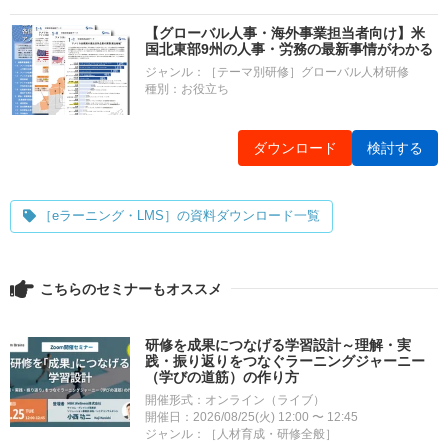
【グローバル人事・海外事業担当者向け】米
国北東部9州の人事・労務の最新事情がわかる
ジャンル：［テーマ別研修］グローバル人材研修
種別：お役立ち
ダウンロード
検討する
［eラーニング・LMS］の資料ダウンロード一覧
こちらのセミナーもオススメ
研修を成果につなげる学習設計～理解・実
践・振り返りをつなぐラーニングジャーニー
（学びの道筋）の作り方
開催形式：オンライン（ライブ）
開催日：2026/08/25(火) 12:00 〜 12:45
ジャンル：［人材育成・研修全般］