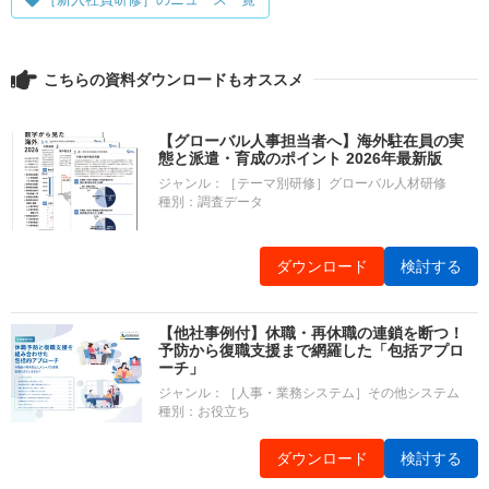
こちらの資料ダウンロードもオススメ
【グローバル人事担当者へ】海外駐在員の実
態と派遣・育成のポイント 2026年最新版
ジャンル：［テーマ別研修］グローバル人材研修
種別：調査データ
ダウンロード
検討する
【他社事例付】休職・再休職の連鎖を断つ！
予防から復職支援まで網羅した「包括アプロ
ーチ」
ジャンル：［人事・業務システム］その他システム
種別：お役立ち
ダウンロード
検討する