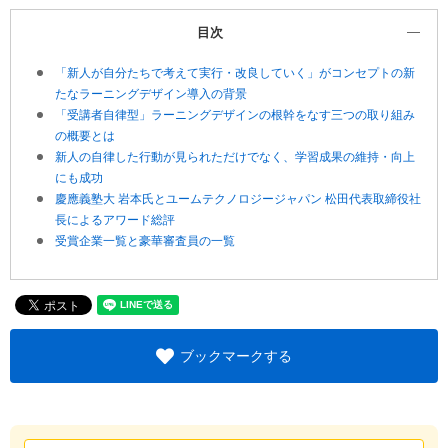
目次
「新人が自分たちで考えて実行・改良していく」がコンセプトの新
たなラーニングデザイン導入の背景
「受講者自律型」ラーニングデザインの根幹をなす三つの取り組み
の概要とは
新人の自律した行動が見られただけでなく、学習成果の維持・向上
にも成功
慶應義塾大 岩本氏とユームテクノロジージャパン 松田代表取締役社
長によるアワード総評
受賞企業一覧と豪華審査員の一覧
ブックマークする