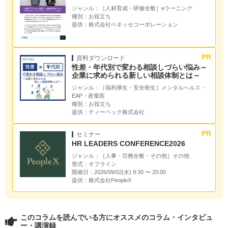
ジャンル：
［人材育成・研修全般］eラーニング
種別：
お役立ち
提供：
株式会社ベネッセコーポレーション
資料ダウンロード
性差・年代別で変わる相談しづらい悩み～
企業に求められる新しい相談体制とは～
ジャンル：
［福利厚生・安全衛生］メンタルヘルス・
EAP・産業医
種別：
お役立ち
提供：
ティーペック株式会社
セミナー
HR LEADERS CONFERENCE2026
ジャンル：
［人事・労務全般・その他］その他
形式：
オフライン
開催日：
2026/09/02(水) 9:30 〜 20:00
提供：
株式会社PeopleX
このコラムを読んでいる方にオススメのコラム・インタビュ
ー・講演録