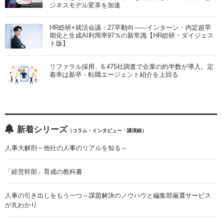
ジネスモデル変革を加速
HR総研×就活会議：27卒動向――インターン・内定超早
期化と生成AI利用率97％の新常識【HR総研・ダイジェス
ト版】
リファラル採用、6,475社調査で企業の約半数が導入。定
着率は新卒・転職エージェント紹介を上回る
新着シリーズ
（コラム・インタビュー・講演録）
人事大解剖～他社の人事のリアルを知る～
「経営幹部」育成の教科書
人事の引き出しをもう一つ～課題解決のノウハウと編集部厳選サービス
が丸わかり