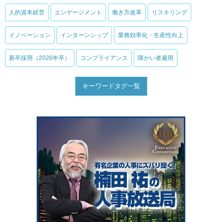
人的資本経営
エンゲージメント
働き方改革
リスキリング
イノベーション
インターンシップ
業務効率化・生産性向上
新卒採用（2026年卒）
コンプライアンス
障がい者雇用
キーワードタグ一覧