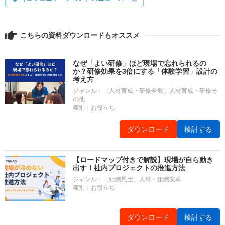
こちらの資料ダウンロードもオススメ
なぜ「よい研修」ほど現場で忘れられるの
か？研修効果を3倍にする「体験学習」設計の
考え方
ジャンル：［人材育成・研修全般］人材育成・研修そ
の他
種別：お役立ち
ダウンロード
検討する
【ロードマップ付きで解説】現場が自ら動き
出す！社内プロジェクトの推進方法
ジャンル：［組織風土］人材・組織変革
種別：お役立ち
ダウンロード
検討する