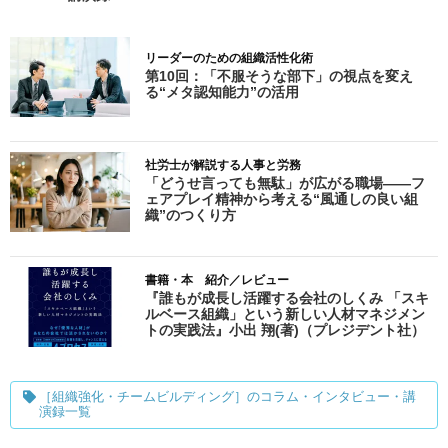
リーダーのための組織活性化術
第10回：「不服そうな部下」の視点を変え
る“メタ認知能力”の活用
社労士が解説する人事と労務
「どうせ言っても無駄」が広がる職場――フ
ェアプレイ精神から考える“風通しの良い組
織”のつくり方
書籍・本 紹介／レビュー
『誰もが成長し活躍する会社のしくみ 「スキ
ルベース組織」という新しい人材マネジメン
トの実践法』小出 翔(著)（プレジデント社）
［組織強化・チームビルディング］のコラム・インタビュー・講
演録一覧