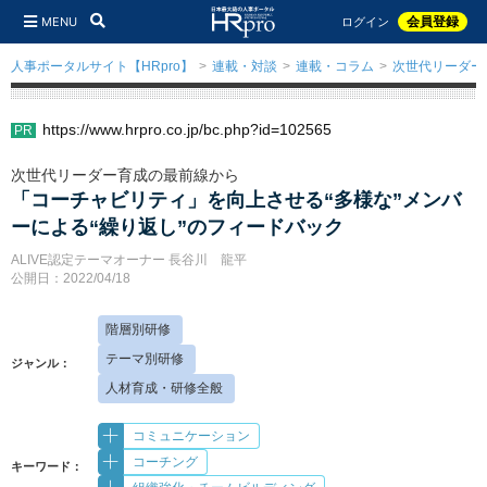
MENU
会員登録
ログイン
人事ポータルサイト【HRpro】
連載・対談
連載・コラム
次世代リーダー
https://www.hrpro.co.jp/bc.php?id=102565
次世代リーダー育成の最前線から
「コーチャビリティ」を向上させる“多様な”メンバ
ーによる“繰り返し”のフィードバック
ALIVE認定テーマオーナー 長谷川 龍平
公開日：2022/04/18
階層別研修
テーマ別研修
ジャンル：
人材育成・研修全般
コミュニケーション
コーチング
キーワード：