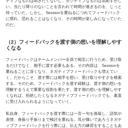
ティブなものは聞きたくないし、ポジティブなものは気恥ずかし
い。当たり障りのないことを言われて時間が過ぎるのを、じっと
待っていた。しかし、Sessionを重ねるにつれてフィードバック
に慣れ、恐れることはなくなり、その時間が楽しみになっていた
のだ。
（2）フィードバックを渡す側の想いを理解しやす
くなる
フィードバックはチームメンバー全員で相互に行うため、受け取
るだけでなく、相手に渡す必要もある。その内容は、Sessionを
重ねるごとに深くなり、ネガティブフィードバックも増えてい
く。だからこそ、渡す際には相手を想い、受け取りやすさを模索
する。そのため、フィードバックを渡す経験は、渡す側の想いを
理解するうえで重要な役割を果たす。渡す側の想いを理解しやす
くなれば、拒絶したくなるネガティブフィードバックでも、素直
に受け入れられるようになっていく。
私自身、フィードバックを渡す際には一言一句を推敲し、語気や
表情、身振り手振りまで検討を重ねる。耳が痛いであろうネガテ
ィブフィードバックを行う際には、伝え方の練習をすることもあ