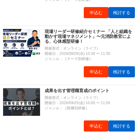
申込む
検討する
現場リーダー研修紹介セミナー 「人と組織を
動かす現場マネジメント」〜元消防教官によ
る、心体感型研修！
開催形式：オンライン（ライブ）
開催日：2026/08/26(水) 10:30 〜 11:30
ジャンル：［テーマ別研修］
申込む
検討する
成果を出す管理職育成のポイント
開催形式：オンライン（ライブ）
開催日：2026/09/25(金) 10:00 〜 11:00
ジャンル：［階層別研修］
申込む
検討する