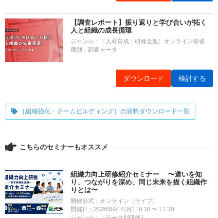
【調査レポート】振り返りと学び合いが拓く
人と組織の成長循環
ジャンル：［人材育成・研修全般］オンライン研修
種別：調査データ
ダウンロード
検討する
［組織強化・チームビルディング］の資料ダウンロード一覧
こちらのセミナーもオススメ
組織力向上研修紹介セミナー 〜違いを知
り、つながりを深め、同じ未来を描く組織作
りとは〜
開催形式：オンライン（ライブ）
開催日：2026/09/14(月) 10:30 〜 11:30
ジャンル：［テーマ別研修］