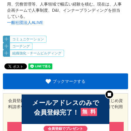
用、労務管理等、人事領域で幅広い経験を積む。現在は、人事
企画チームで人事制度、D&I、インナーブランディングを担当
している。
一般社団法人ALIVE
コミュニケーション
コーチング
組織強化・チームビルディング
ブックマークする
会員登録（無料）でブックマークや会員限定の記事をはじめ
資
メールアドレスのみで
料請求やセミナー申込み等の会員限定コンテンツが無料で利用
会員登録完了！
無
料
できます。
新規会員登録（登録無料）
会員登録でプレゼント