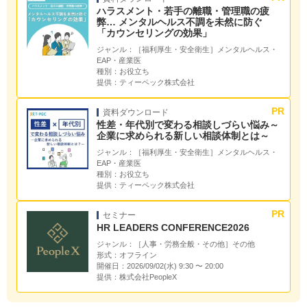
ハラスメント・若手の離職・管理職の疲
弊… メンタルヘルス不調を未然に防ぐ
「カウンセリングの効果」
ジャンル：
［福利厚生・安全衛生］メンタルヘルス・
EAP・産業医
種別：
お役立ち
提供：
ティーペック株式会社
資料ダウンロード
性差・年代別で変わる相談しづらい悩み～
企業に求められる新しい相談体制とは～
ジャンル：
［福利厚生・安全衛生］メンタルヘルス・
EAP・産業医
種別：
お役立ち
提供：
ティーペック株式会社
セミナー
HR LEADERS CONFERENCE2026
ジャンル：
［人事・労務全般・その他］その他
形式：
オフライン
開催日：
2026/09/02(水) 9:30 〜 20:00
提供：
株式会社PeopleX