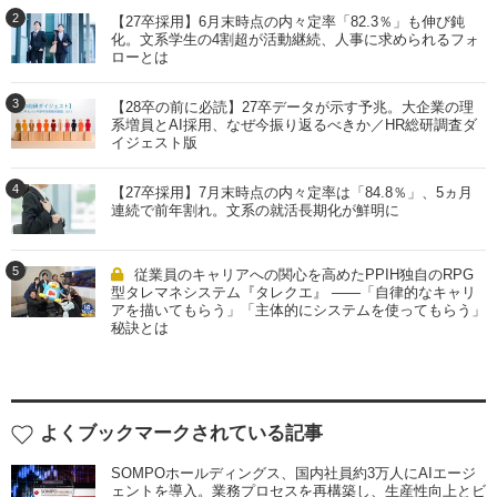
2
【27卒採用】6月末時点の内々定率「82.3％」も伸び鈍
化。文系学生の4割超が活動継続、人事に求められるフォ
ローとは
3
【28卒の前に必読】27卒データが示す予兆。大企業の理
系増員とAI採用、なぜ今振り返るべきか／HR総研調査ダ
イジェスト版
4
【27卒採用】7月末時点の内々定率は「84.8％」、5ヵ月
連続で前年割れ。文系の就活長期化が鮮明に
5
従業員のキャリアへの関心を高めたPPIH独自のRPG
型タレマネシステム『タレクエ』 ――「自律的なキャリ
アを描いてもらう」「主体的にシステムを使ってもらう」
秘訣とは
よくブックマークされている記事
SOMPOホールディングス、国内社員約3万人にAIエージ
ェントを導入。業務プロセスを再構築し、生産性向上とビ