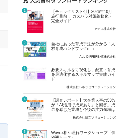
人気資料ダウンロードランキング
1
【チェックリスト付】2026年10月
施行目前！ カスハラ対策義務化・
完全ガイド
アデコ株式会社
2
自社にあった育成手法が分かる！人
材育成ハンドブックmini
ALL DIFFERENT株式会社
3
必要スキルを可視化し、配置・育成
を最適化するスキルマップ実践ガイ
ド
株式会社ベネッセコーポレーション
4
【調査レポート】大企業人事の53%
が「AI活用で成果あり」と回答。成
果を感じた業務と今後の注力領域は
株式会社日立ソリューションズ
5
Wevox相互理解ワークショップ「価
値観トーク」