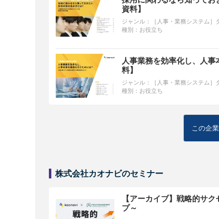
資料】
ジャンル：
［人事・業務システム］
種別：
お役立ち
人事業務を効率化し、人事
料】
ジャンル：
［人事・業務システム］
種別：
お役立ち
この企業
株式会社カオナビのセミナー
【アーカイブ】戦略的サク
プ～