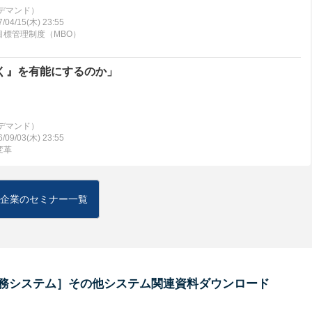
デマンド）
04/15(木) 23:55
標管理制度（MBO）
働く』を有能にするのか」
デマンド）
09/03(木) 23:55
変革
企業のセミナー一覧
務システム］その他システム関連資料ダウンロード