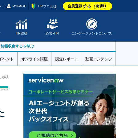
する（無料）
会員登録
ン
MYPAGE
HRプロとは
ド
HR総研
経営×HR
エンゲージメントコンパス
▼情報収集する＆学ぶ
イベント
オンライン講座
調査レポート
動画コンテンツ
い大事 セキュリティの側面からも考えたいクラウドサービスの選び方【必読】
た