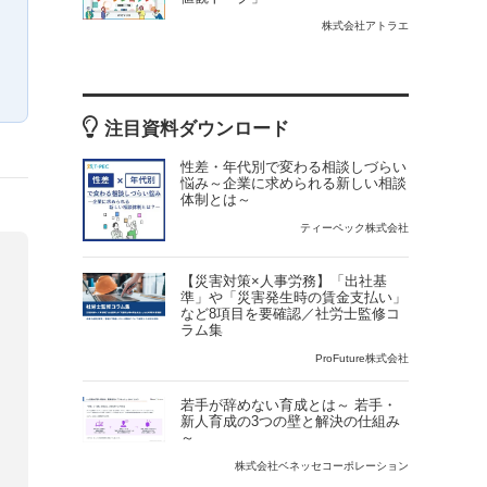
株式会社アトラエ
注目資料ダウンロード
性差・年代別で変わる相談しづらい
悩み～企業に求められる新しい相談
体制とは～
ティーペック株式会社
【災害対策×人事労務】「出社基
準」や「災害発生時の賃金支払い」
など8項目を要確認／社労士監修コ
ラム集
ProFuture株式会社
若手が辞めない育成とは～ 若手・
新人育成の3つの壁と解決の仕組み
～
株式会社ベネッセコーポレーション