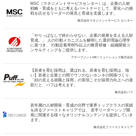
MSC（マネジメントサービスセンター）は、企業の人材
戦略・育成をともに考えるパートナーとして、変化への挑
戦を託せるリーダーの発見と育成を支援します。
株式会社マネジメントサービス センター
「やりっぱなしで終わらせない、企業の発展を支える人財
育成。」 人の行動メカニズムを解明した選択理論心理学
に基づき、 行動定着率80%以上の教育研修・組織開発コ
ンサルティングをご提供します。
アチーブメントHRソリューションズ株式会社
【若者を育む採用は、選ばれる。若者を育む採用は、強
い】若者と企業との間でウソのないホンネの関係づくり、
「顔の見える就職と採用」の実現こそが採用力向上への道
筋だと、パフは考えます。
株式会社パフ
若年層の人材開発・育成の分野で業界トップクラスの実績
を誇るファーストキャリアでは、 若手リーダーシップ開
発に関連する様々なオリジナルコンテンツを提供していき
ます。
株式会社ファーストキャリア