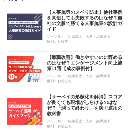
【人事施策のスベり防止】他社事例
を真似しても失敗するのはなぜ？自
社の文脈で勝てる人事施策の設計ガ
イド
ジャンル：
［組織風土］人材・組織変革
種別：
お役立ち
【離職改善】働きやすいのに辞める
のはなぜ？エンゲージメント向上施
策11選【成功事例付】
ジャンル：
［組織風土］人材・組織変革
種別：
お役立ち
【サーベイの形骸化を解消】スコア
が良くても現場がしらけるのはな
ぜ？「測って終わり」を防ぐ運用の
教科書
ジャンル：
［組織風土］人材・組織変革
種別：
お役立ち