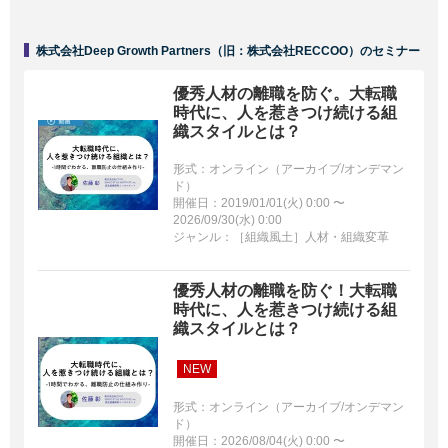
株式会社Deep Growth Partners（旧：株式会社RECCOO）のセミナー
優秀人材の離職を防ぐ。大転職
時代に、人を惹きつけ続ける組
織スタイルとは？
形式：オンライン（アーカイブ/オンデマン
ド）
開催日：2019/01/01(火) 0:00 〜
2026/09/30(水) 0:00
ジャンル：［組織風土］人材・組織変革
優秀人材の離職を防ぐ！大転職
時代に、人を惹きつけ続ける組
織スタイルとは？
NEW
形式：オンライン（アーカイブ/オンデマン
ド）
開催日：2026/08/04(火) 0:00 〜