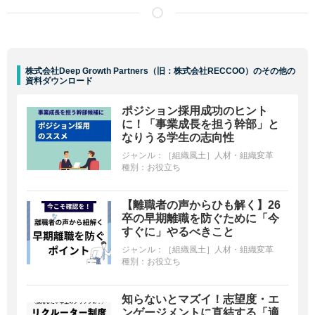
株式会社Deep Growth Partners（旧：株式会社RECCOO）のその他の
資料ダウンロード
ポジション採用成功のヒント
に！「事業成長を担う幹部」と
なりうる学生の志向性
ジャンル：
［組織風土］人材・組織変革
種別：
お役立ち
【離職者の声からひも解く】26
卒の早期離職を防ぐために「今
すぐに」やるべきこと
ジャンル：
［組織風土］人材・組織変革
種別：
お役立ち
知らないとマズイ！志望度・エ
ンゲージメントに直結する「適