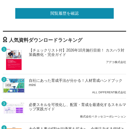
閲覧履歴を確認
人気資料ダウンロードランキング
1
【チェックリスト付】2026年10月施行目前！ カスハラ対
策義務化・完全ガイド
アデコ株式会社
2
自社にあった育成手法が分かる！人材育成ハンドブック
mini
ALL DIFFERENT株式会社
3
必要スキルを可視化し、配置・育成を最適化するスキルマ
ップ実践ガイド
株式会社ベネッセコーポレーション
4
大企業人事の6割がAI予算を拡大へ。今後注力する領域と