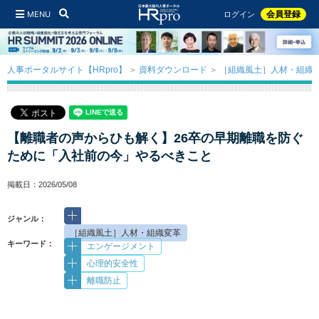
MENU
会員登録
ログイン
人事ポータルサイト【HRpro】
資料ダウンロード
［組織風土］人材・組織
【離職者の声からひも解く】26卒の早期離職を防ぐ
ために「入社前の今」やるべきこと
掲載日：2026/05/08
ジャンル：
［組織風土］人材・組織変革
キーワード：
エンゲージメント
心理的安全性
離職防止