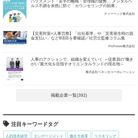
ハラスメント・若手の離職・管理職の疲弊… メンタルヘ
ルス不調を未然に防ぐ「カウンセリングの効果」
ティーペック株式会社
【災害対策×人事労務】「出社基準」や「災害発生時の賃
金支払い」など8項目を要確認／社労士監修コラム集
ProFuture株式会社
人事のアクションで、組織を変えていく ～従業員の“働き
がい”最大化を目指すオリエンタルランドの現在地～
株式会社ベネッセコーポレーション
掲載企業一覧(392)
注目キーワードタグ
人的資本経営
エンゲージメント
働き方改革
リスキリング