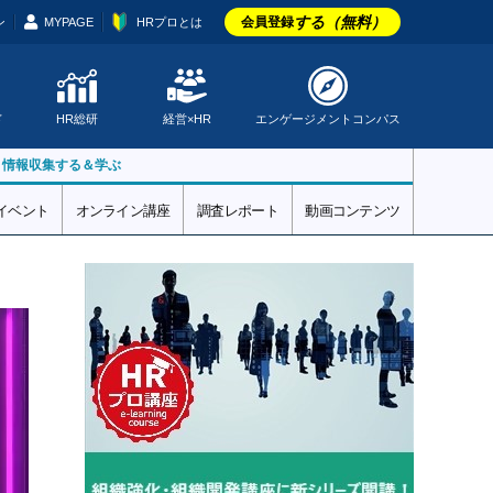
する（無料）
会員登録
ン
MYPAGE
HRプロとは
ド
HR総研
経営×HR
エンゲージメントコンパス
▼情報収集する＆学ぶ
イベント
オンライン講座
調査レポート
動画コンテンツ