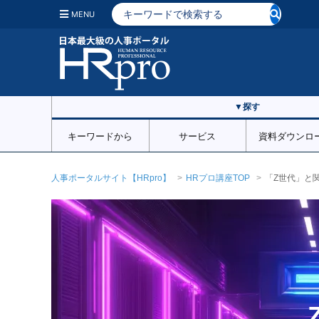
MENU
▼探す
キーワードから
サービス
資料ダウンロ
人事ポータルサイト【HRpro】
HRプロ講座TOP
「Z世代」と