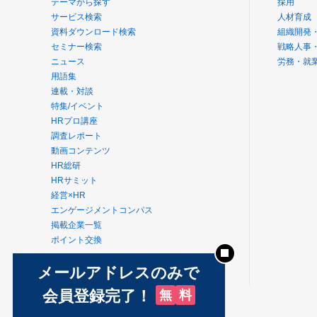
テーマから探す
採用
サービス検索
人材育成
資料ダウンロード検索
組織開発
セミナー検索
戦略人事
ニュース
労務・就
用語集
連載・対談
特集/イベント
HRプロ講座
調査レポート
動画コンテンツ
HR総研
HRサミット
経営×HR
エンゲージメントコンパス
掲載企業一覧
ポイント交換
テーマ別関連サイト
メールアドレスのみで
組織・人材開発
会員登録完了！
無
料