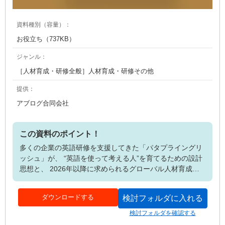
資料種別（容量）：
お役立ち（737KB）
ジャンル：
［人材育成・研修全般］人材育成・研修その他
提供：
アブログ合同会社
この資料のポイント！
多くの企業の英語研修を支援してきた「パタプライングリ
ッシュ」が、 “英語を使って考える人”を育てるための設計
思想と、 2026年以降に求められるグローバル人材育成の
新戦略を紹介！ ・“英語力＋ビジネス実践力”の二軸で人材
像を整理 ・グローバル人材に必要な「3つの実践スキル」
ダウンロードする
検討フォルダに入れる
を解説 ・“学習と実践の断絶”を防ぐ研修設計のポイントを
提示 ・「実践特化×継続しやすさ」を両立する教育デザイ
検討フォルダを確認する
ンを紹介 ・英語研修を“コスト”から“組織を強くする投