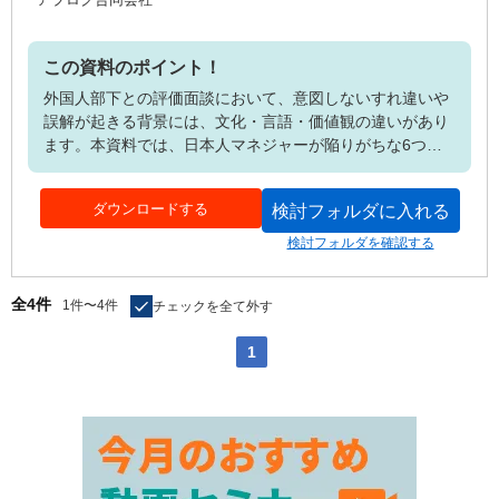
この資料のポイント！
外国人部下との評価面談において、意図しないすれ違いや
誤解が起きる背景には、文化・言語・価値観の違いがあり
ます。本資料では、日本人マネジャーが陥りがちな6つの
フィードバックの失敗例を紹介し、それらをどう改善すべ
きかを具体的に解説。コンストラクティブ・フィードバッ
ダウンロードする
検討フォルダに入れる
クやポジティブ・フィードバックの伝え方、効果的な導入
フレーズ、相手の理解を得やすい表現の型など、すぐに現
検討フォルダを確認する
場で活用できる内容を多数収録しています。全83の英語表
現と23の実例付きで、英語での人事面談に不安がある方に
全4件
1件〜4件
チェックを全て外す
も安心の実践的な資料です。
1