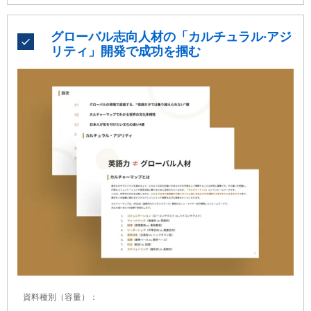
資”へ
グローバル志向⼈材の「カルチュラル‧アジ
リティ」開発で成功を掴む
資料種別（容量）：