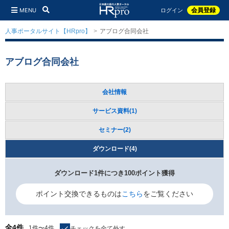
MENU
会員登録
ログイン
人事ポータルサイト【HRpro】
アブログ合同会社
アブログ合同会社
会社情報
サービス資料(1)
セミナー(2)
ダウンロード(4)
ダウンロード1件につき100ポイント獲得
ポイント交換できるものは
こちら
をご覧ください
全4件
1件〜4件
チェックを全て外す