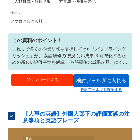
［人材育成・研修全般］人材育成・研修その他
提供：
アブログ合同会社
この資料のポイント！
これまで多くの企業研修を支援してきた「パタプライング
リッシュ」が、 英語研修の“見えない成果”を可視化するた
めの新しい評価基準を解説！ 英語研修の成果が見えにくい
理由と、“数字中心の評価”が抱える課題を整理 ・テスト結
果ではなく、業務での行動変化を基準に成果を見る視点を
ダウンロードする
検討フォルダに入れる
紹介 ・メール・会議・提案など、業務フローごとの行動指
標を体系的に整理 ・継続・自己効力感・アウトプット機会
検討フォルダを確認する
など、成果につながる設計要素を提示 ・学習量と行動量を
見える化するKPIで、実務にすぐ活用可能
【人事の英語】外国人部下の評価面談の注
意事項と英語フレーズ