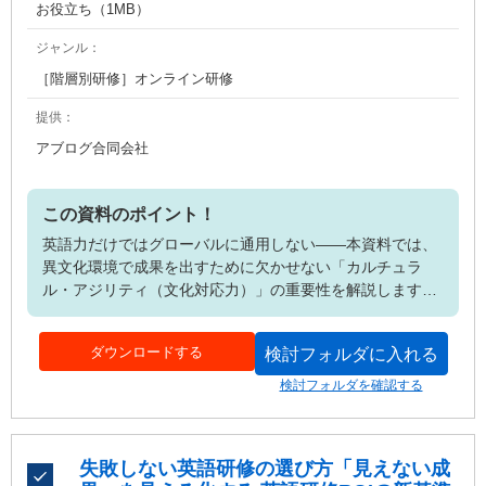
お役立ち（1MB）
ジャンル：
［階層別研修］オンライン研修
提供：
アブログ合同会社
この資料のポイント！
英語力だけではグローバルに通用しない――本資料では、
異文化環境で成果を出すために欠かせない「カルチュラ
ル・アジリティ（文化対応力）」の重要性を解説します。
文化的背景の違いが生む誤解や摩擦の事例を紹介しつつ、
語学力と併せて育成すべきマインドセットや実践的な育成
ダウンロードする
検討フォルダに入れる
方法を提示。教育担当者が社員研修やグローバル人材育成
を再設計するための実務的なヒントが詰まっています。 さ
検討フォルダを確認する
らに、会議・交渉・評価面談など具体的な場面で役立つフ
レームワークを紹介し、研修設計に活用できる内容です。
短時間で理解できる構成のため、教育担当者の学び直しに
失敗しない英語研修の選び方「見えない成
も最適。ダウンロード後すぐに現場研修に応用できる実践