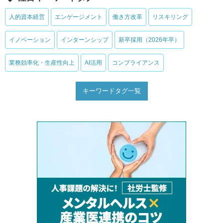
人的資本経営
エンゲージメント
働き方改革
リスキリング
イノベーション
インターンシップ
新卒採用（2026年卒）
業務効率化・生産性向上
AI活用
コンプライアンス
キーワードタグ一覧