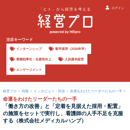
ログイン
「ヒト」から経営を考える
powered by HRpro
注目キーワード
インターンシップ
新卒採用（2026年卒）
業務効率化・生産性向上
人的資本経営
エンゲージメント
経営プロ
特集
インタビュー・対談
命運をわけたリーダーたちの一手
命運をわけたリーダーたちの一手
「働き方の改善」と「定着を見据えた採用・配置」
の施策をセットで実行し、看護師の人手不足を克服
する（株式会社メディカルハンプ）