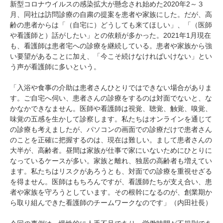
新型コロナウイルスの感染拡大が懸念され始めた2020年2～３
月、同社は訪問診療の自粛の提案を患者や家族にした。だが、高
齢の患者からは「（自宅に）どうしても来てほしい」、「（医師
や看護師と）話がしたい」との依頼が多かった。2021年1月現在
も、看護師は患者宅への診療を継続している。患者や家族から強
い要望があることに加え、「今こそ続けなければいけない」とい
う声が看護師に多いという。
「入浴や食事の介助は患者さんひとりではできない場合がありま
す。ご自宅へ伺い、患者さんの診療をするのは対面でないと、な
かなかできなません。医師や看護師は視覚、聴覚、触覚、嗅覚、
味覚の五感を生かして診察します。私たちはオンラインを通じて
の診療も考えましたが、パソコンの画面での診療だけで患者さん
のことを正確に把握するのは、現在は難しい。まして患者さんの
大半が、高齢者。昼間は家族が仕事で家にいないためにひとりに
なっているケースが多い。家族と離れ、独居の高齢者も増えてい
ます。私たちはリスクがあろうとも、対面での診療を重視せざる
を得ません。医師はもちろんですが、看護師たちが支え合い、患
者や家族を守ろうとしています。その根幹になるのが、創業期か
ら取り組んできた看護師のチームワークなのです」（内田社長）