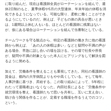
に取り組んだ。現在は看護師全員がローテーションを組んで、週
休2日制のもと、夏季休暇や5月の大型連休、年末年始の休暇を消
化できるようになっている。可能な限り、柔軟に働くことができ
るようにしているのだ。例えば、子どもの体の具合が悪いとき
は、1週間以上休む人もいる。ほとんどの看護師に残業はない
が、仮にある場合はローテーションを組んで当番制としている。
チームワークを守る観点から、特定の看護師の働き方に他の看護
師から例えば、「あの人の休暇は多い」などと疑問や不満の声が
ある場合、早急に話し合いの場を設ける。その場で社長や所長
が、疑問や不満の対象となった本人にヒアリングをして解決を図
るように努める。
加えて、労働条件を整えることも重視してきた。同社の看護師の
賃金は、都内の大学病院よりもやや高くしている。そして毎年、
人事評価に基づき、昇給する。この取り組みによって、5年程に
わたって退職者はいなくなった。内田社長によると「労働条件や
就労環境を整え、看護師たちで思いを共有し、互いに支え合い、
助け合う関係を作ることが、定着する職場を作るうえでのコツ」
という。