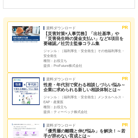
資料ダウンロード
【災害対策×人事労務】「出社基準」や
「災害発生時の賃金支払い」など8項目を
要確認／社労士監修コラム集
ジャンル：
［福利厚生・安全衛生］その他福利厚生・
安全衛生
種別：
お役立ち
提供：
ProFuture株式会社
資料ダウンロード
性差・年代別で変わる相談しづらい悩み～
企業に求められる新しい相談体制とは～
ジャンル：
［福利厚生・安全衛生］メンタルヘルス・
EAP・産業医
種別：
お役立ち
提供：
ティーペック株式会社
資料ダウンロード
「優秀層の離職と伸び悩み」を解決！～若
手が辞めない育成とは～