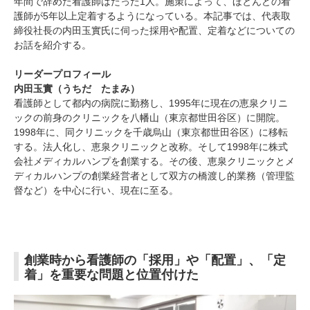
年間で辞めた看護師はたった1人。施策によって、ほとんどの看
護師が5年以上定着するようになっている。本記事では、代表取
締役社長の内田玉實氏に伺った採用や配置、定着などについての
お話を紹介する。
リーダープロフィール
内田玉實（うちだ たまみ）
看護師として都内の病院に勤務し、1995年に現在の恵泉クリニ
ックの前身のクリニックを八幡山（東京都世田谷区）に開院。
1998年に、同クリニックを千歳烏山（東京都世田谷区）に移転
する。法人化し、恵泉クリニックと改称。そして1998年に株式
会社メディカルハンプを創業する。その後、恵泉クリニックとメ
ディカルハンプの創業経営者として双方の橋渡し的業務（管理監
督など）を中心に行い、現在に至る。
創業時から看護師の「採用」や「配置」、「定
着」を重要な問題と位置付けた