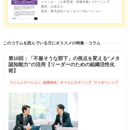
ジャンル：
［人材育成・研修全般］eラーニング
種別：
お役立ち
提供：
株式会社ベネッセコーポレーション
このコラムを読んでいる方にオススメの特集・コラム
第10回：「不服そうな部下」の視点を変える“メタ
認知能力”の活用【リーダーのための組織活性化
術】
コミュニケーション
組織強化・チームビルディング
リーダーシップ