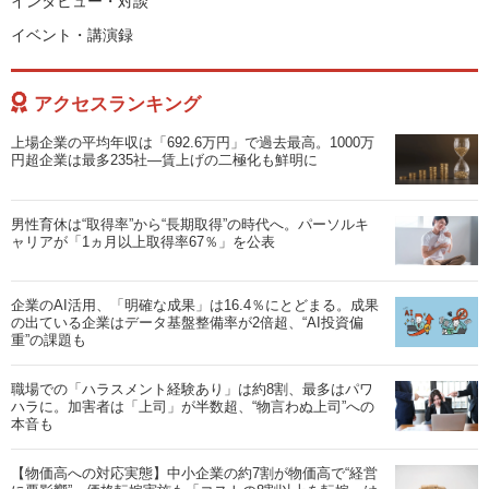
インタビュー・対談
イベント・講演録
アクセスランキング
上場企業の平均年収は「692.6万円」で過去最高。1000万
円超企業は最多235社―賃上げの二極化も鮮明に
男性育休は“取得率”から“長期取得”の時代へ。パーソルキ
ャリアが「1ヵ月以上取得率67％」を公表
企業のAI活用、「明確な成果」は16.4％にとどまる。成果
の出ている企業はデータ基盤整備率が2倍超、“AI投資偏
重”の課題も
職場での「ハラスメント経験あり」は約8割、最多はパワ
ハラに。加害者は「上司」が半数超、“物言わぬ上司”への
本音も
【物価高への対応実態】中小企業の約7割が物価高で“経営