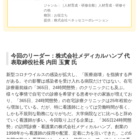
ジャンル：
［人材育成・研修全般］人材育成・研修そ
の他
種別：
お役立ち
提供：
株式会社ベネッセコーポレーション
今回のリーダー：株式会社メディカルハンプ 代
表取締役社長 内田 玉實 氏
新型コロナウイルスの感染が拡大し、「医療崩壊」を指摘する声
がある。その影響は感染者を受け入れる病院だけではない。在宅
診療最前線の「365日、24時間態勢」のクリニックにも及ぶ。
様々な事情で自宅での診療を希望する患者やその家族が増えてお
り、「365日、24時間態勢」の在宅診療クリニックは25年程前か
ら増加している。だが、特に看護師にとっては労働時間が長く、
しかも不規則な勤務になりがちだ。大学病院などに比べると辞め
ていく看護師が多い。今回取り上げる企業は、「365日24時間態
勢」の訪問診療・看護業の株式会社メディカルハンプ。創業の
1998年から看護師の採用や配置、定着に力を注いできた。この5