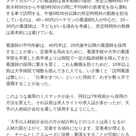
メディカルハンプの看護師は通常勤務の場合、所定労働時間の午
前８時50分から午後5時30分の間に平均6軒の患者宅を自ら運転
する車で訪問する。午後5時30分以降の所定時間外の勤務を担当
しているのは、40～60代のベテランの看護師5人が中心だ。20～
30代の看護師は、子どもがいる場合を考慮し、所定時間外の勤務
は基本的には避けている。
看護師の平均年齢は、40代半ば。20代後半以降の看護師を採用
することが多い。定着率を高めるために、看護学校や大学の看護
学部を卒業した新卒者よりは病院で一定の臨床経験を積んできた
看護師の採用に重きを置く。これも離職を防ぐためだ。10年以上
前は大学病院で場数を踏んできた人でも、いざ働くと「訪問看護
は難しい」、「仕事がきつい」といった理由で、わずか数ヵ月で
退職することがあった。
このような雇用のミスマッチがあり、同社は7年程前から採用の
方法を変えた。それ以前は求人サイトや求人誌が多かったが、大
手の人材紹介会社を通して採用するようにした。
「大手の人材紹介会社の方が紹介料などのコストは高くなるが、
人材の質が上がり、定着する傾向になります。定着者が増える
と、チームとしてスムーズに診療・看護をすることが可能になる