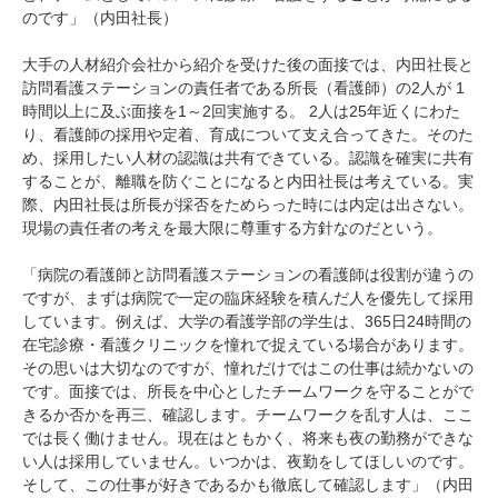
のです」（内田社長）
大手の人材紹介会社から紹介を受けた後の面接では、内田社長と
訪問看護ステーションの責任者である所長（看護師）の2人が 1
時間以上に及ぶ面接を1～2回実施する。 2人は25年近くにわた
り、看護師の採用や定着、育成について支え合ってきた。そのた
め、採用したい人材の認識は共有できている。認識を確実に共有
することが、離職を防ぐことになると内田社長は考えている。実
際、内田社長は所長が採否をためらった時には内定は出さない。
現場の責任者の考えを最大限に尊重する方針なのだという。
「病院の看護師と訪問看護ステーションの看護師は役割が違うの
ですが、まずは病院で一定の臨床経験を積んだ人を優先して採用
しています。例えば、大学の看護学部の学生は、365日24時間の
在宅診療・看護クリニックを憧れで捉えている場合があります。
その思いは大切なのですが、憧れだけではこの仕事は続かないの
です。面接では、所長を中心としたチームワークを守ることがで
きるか否かを再三、確認します。チームワークを乱す人は、ここ
では長く働けません。現在はともかく、将来も夜の勤務ができな
い人は採用していません。いつかは、夜勤をしてほしいのです。
そして、この仕事が好きであるかも徹底して確認します」（内田