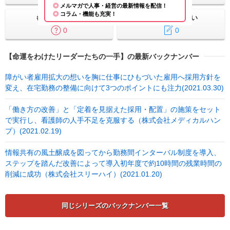
メルマガで人事・経営の最新情報を配信！
コラム・機能も充実！
もっと知りたい
業務に活かしたい
0
0
【命運をわけたリーダーたちの一手】の最新バックナンバー
障がい者雇用拡大の想いを胸に仕事にひもづいた雇用へ採用方針を
変え、在宅勤務の整備に向けて3つのポイントにも注力(2021.03.30)
「働き方の改善」と「定着を見据えた採用・配置」の施策をセット
で実行し、看護師の人手不足を克服する（株式会社メディカルハン
プ）(2021.02.19)
情報共有の風土醸成を図ってから勤務間インターバル制度を導入、
ステップを踏んだ改善によって導入初年度で約10時間の残業時間の
削減に成功（株式会社スリーハイ）(2021.01.20)
同じシリーズのバックナンバー一覧