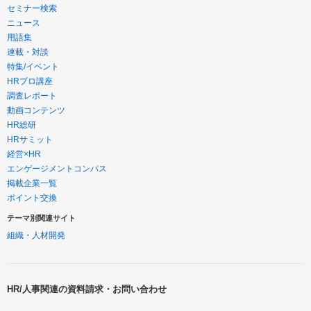
セミナー検索
ニュース
用語集
連載・対談
特集/イベント
HRプロ講座
調査レポート
動画コンテンツ
HR総研
HRサミット
経営×HR
エンゲージメントコンパス
掲載企業一覧
ポイント交換
テーマ別関連サイト
組織・人材開発
HR/人事関連の資料請求・お問い合わせ