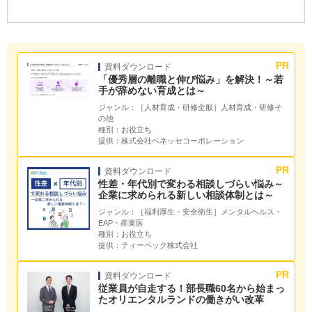
資料ダウンロード
「優秀層の離職と伸び悩み」を解決！～若
手が辞めない育成とは～
ジャンル：
［人材育成・研修全般］人材育成・研修そ
の他
種別：
お役立ち
提供：
株式会社ベネッセコーポレーション
資料ダウンロード
性差・年代別で変わる相談しづらい悩み～
企業に求められる新しい相談体制とは～
ジャンル：
［福利厚生・安全衛生］メンタルヘルス・
EAP・産業医
種別：
お役立ち
提供：
ティーペック株式会社
資料ダウンロード
従業員が自走する！部長職60名から始まっ
たオリエンタルランドの働きがい改革