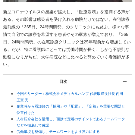
新型コロナウイルスの感染が拡大し、「医療崩壊」を指摘する声が
ある。その影響は感染者を受け入れる病院だけではない。在宅診療
最前線の「365日、24時間態勢」のクリニックにも及ぶ。様々な事
情で自宅での診療を希望する患者やその家族が増えており、「365
日、24時間態勢」の在宅診療クリニックは25年程前から増加してい
る。だが、特に看護師にとっては労働時間が長く、しかも不規則な
勤務になりがちだ。大学病院などに比べると辞めていく看護師が多
い。
目次
今回のリーダー：株式会社メディカルハンプ 代表取締役社長 内田
玉實 氏
創業時から看護師の「採用」や「配置」、「定着」を重要な問題と
位置付けた
人材紹介会社を活用し、面接で定着のポイントであるチームワーク
などを徹底して確認
労働環境を整備し、チームワークをより強力にする