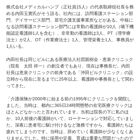
株式会社メディカルハンプ（正社員15人）の代表取締役社長を務
める内田玉實氏がそう語る。社内には、訪問看護ステーション部
門、デイサービス部門、居宅介護支援事業所などがある。中核に
なる訪問看護ステーション部門には常勤の看護師が10人（嚥下機
能認定看護師1人を含む）、非常勤の看護師は3人、PT（理学療
法士）が2人、OT（作業療法士）1人、管理栄養士1人、事務員が
1人いる。
内田社長は同じビルにある医療法人社団親樹会・恵泉クリニック
（院長 太田 祥一）の創立者でもあり、現在は事務長だ。内田
社長は恵泉クリニックの前身である「沖田ビルクリニック」の設
立時から現在に至るまでに25年以上、看護師や事務長として関わ
ってきた。
「介護保険が2000年に始まる前の1995年にクリニックを開院し
ました。当時は、都内に365日24時間態勢の在宅医療クリックは
ほとんどなかったと言われています。当初は院長の下に私のほ
か、10人前後の看護師がいて、ローテーションで対応していまし
た。深夜に患者宅に駆け付けるなど激務ですから、看護師たちは
疲れてしまうのです。当時は、辞めていく看護師が少なくなくあ
りませんでした。特に採用や定着、育成は重要な問題だったので