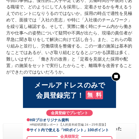
今回の事例は、慢性的に人手不足であり、労働時間が不規則であ
る職場で、どのようにして人を採用し、定着させるかを考えるう
えでのヒントになりうるのではないか。採用の時点で適性を見極
めて、面接では「入社の意志」や特に「入社後のチームワーク」
を繰り返し確認する。そして、実際に働く時にチーム内から働き
方や仕事への姿勢について疑問や不満が出たら、現場の責任者が
早急に聞き取りをして解決に向けて話し合う。また、これらの取
り組みと並行し、労働環境を整備する。この一連の施策は基本的
なことではあるが、いざ取り組むとなるとぶつかる課題は多く、
難しいはずだ。「働き方の改善」と「定着を見据えた採用や配
置」の施策をセットで実行したからこそ、離職率を改善すること
ができたのではないだろうか。
メールアドレスのみで
会員登録完了！
無
料
この記事にリアクションをお願いします！
会員登録でプレゼント
HRプロオリジナル資料
HR総研調査レポート【人的資本経営編 24～25年度版】
わかりやすい
学び・発見があった
サイト内で使える「HRポイント」100ポイント
0
1
会員様限定