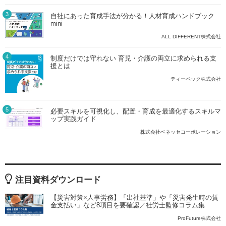
3
自社にあった育成手法が分かる！人材育成ハンドブック
mini
ALL DIFFERENT株式会社
4
制度だけでは守れない 育児・介護の両立に求められる支
援とは
ティーペック株式会社
5
必要スキルを可視化し、配置・育成を最適化するスキルマ
ップ実践ガイド
株式会社ベネッセコーポレーション
注目資料ダウンロード
【災害対策×人事労務】「出社基準」や「災害発生時の賃
金支払い」など8項目を要確認／社労士監修コラム集
ProFuture株式会社