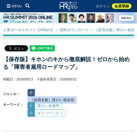
MENU
会員登録
ログイン
人事ポータルサイト【HRpro】
資料ダウンロード
［採用全般］障がい者採
【保存版】キホンのキから徹底解説！ゼロから始め
る「障害者雇用ロードマップ」
掲載日：2026/05/13 ※最終更新日：2026/05/22
ジャンル：
［採用全般］障がい者採用
キーワード：
障がい者雇用
ダイバーシティ